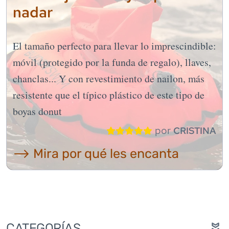
nadar
El tamaño perfecto para llevar lo imprescindible:
móvil (protegido por la funda de regalo), llaves,
chanclas... Y con revestimiento de nailon, más
resistente que el típico plástico de este tipo de
boyas donut
por
CRISTINA
⟶ Mira por qué les encanta
CATEGORÍAS