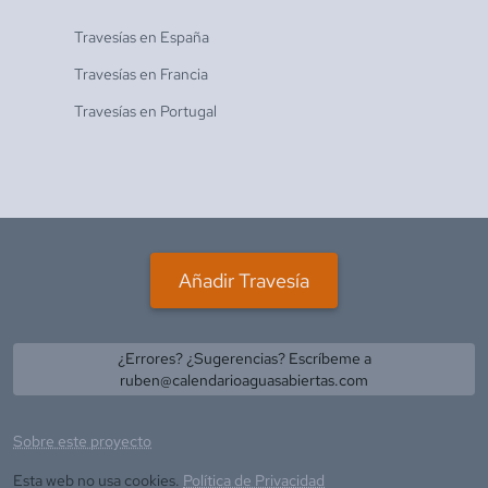
Travesías en
España
Travesías en
Francia
Travesías en
Portugal
Añadir Travesía
¿Errores? ¿Sugerencias? Escríbeme a
ruben@calendarioaguasabiertas.com
Sobre este proyecto
Esta web no usa cookies.
Política de Privacidad