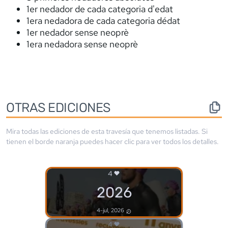
1er nedador de cada categoria d'edat
1era nedadora de cada categoria d´edat
1er nedador sense neoprè
1era nedadora sense neoprè
OTRAS EDICIONES
Mira todas las ediciones de esta travesía que tenemos listadas. Si
tienen el borde
naranja
puedes hacer clic para ver todos los detalles.
4
2026
4-jul, 2026
4