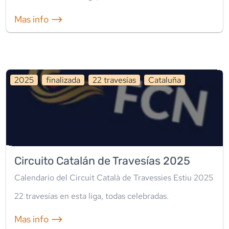
Mas info ⟶
2025
finalizada
22
travesía
s
Cataluña
Circuito Catalán de Travesías 2025
Calendario del Circuit Català de Travessies Estiu 2025
22
travesía
s
en esta liga
,
todas celebradas
.
Mas info ⟶