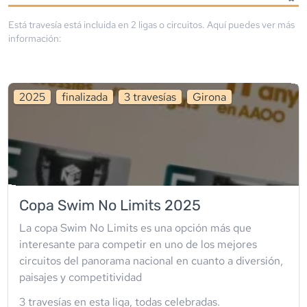
Está travesía está incluida en
2
liga
s
o circuito
s
. Aquí puedes ver más
información:
2025
finalizada
3
travesía
s
Girona
Copa Swim No Limits 2025
La copa Swim No Limits es una opción más que
interesante para competir en uno de los mejores
circuitos del panorama nacional en cuanto a diversión,
paisajes y competitividad
3
travesía
s
en esta liga
,
todas celebradas
.