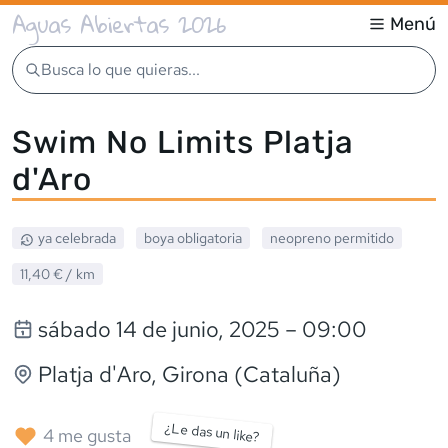
Aguas Abiertas 2026
Menú
Busca lo que quieras...
Swim No Limits Platja
d'Aro
ya celebrada
boya obligatoria
neopreno
permitido
11,40 €
/ km
sábado 14 de junio, 2025
– 09:00
Platja d'Aro
, Girona (Cataluña)
¿Le das un like?
4
me gusta