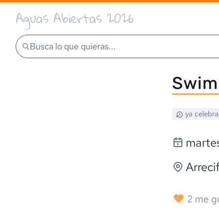
Aguas Abiertas 2026
Busca lo que quieras...
Swim 
ya celebr
martes
Arreci
2
me g