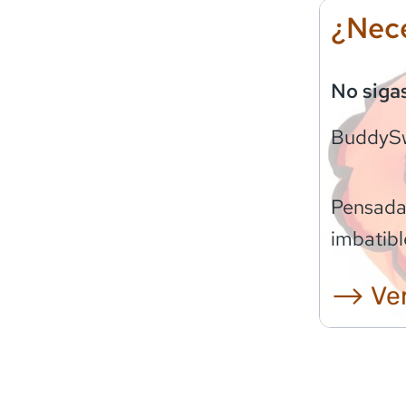
¿Nece
No siga
BuddyS
Pensadas
imbatibl
⟶ Ver