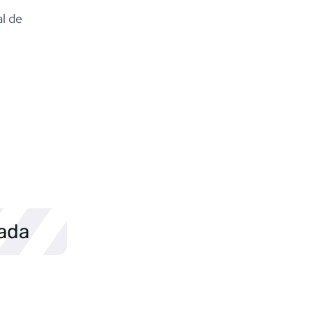
al de
sada