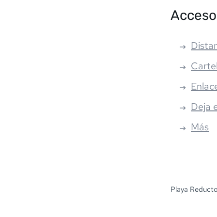
Acceso
Distan
Carte
Enlac
Deja 
Más
Playa Reducto