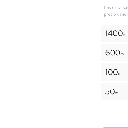
Las distanci
precio varíe
1400
m
600
m
100
m
50
m