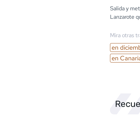
Salida y met
Lanzarote q
Mira otras t
en
diciem
en
Canari
Recue