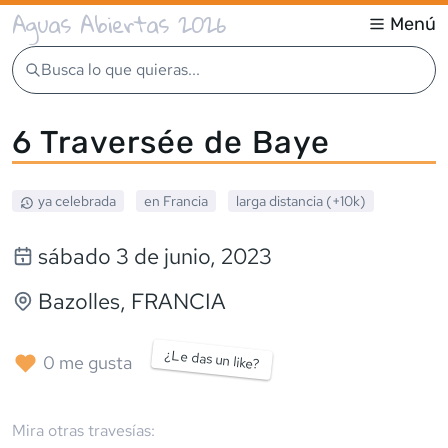
Aguas Abiertas 2026
Menú
Busca lo que quieras...
6 Traversée de Baye
ya celebrada
en
Francia
larga distancia (+10k)
sábado 3 de junio, 2023
Bazolles
,
FRANCIA
¿Le das un like?
0
me gusta
Mira otras travesías: