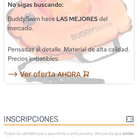
No sigas buscando:
BuddySwim
hace
del
LAS MEJORES
mercado.
Pensadas al detalle. Material de alta calidad.
Precios imbatibles:
⟶ Ver oferta
AHORA
INSCRIPCIONES
Todos los detalles para apuntarte a esta prueba. Recuerda que
estás