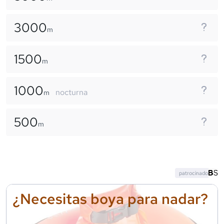
3000
m
1500
m
1000
nocturna
m
500
m
patrocinado
¿Necesitas boya para nadar?