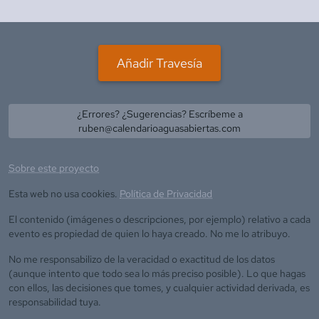
Añadir Travesía
¿Errores? ¿Sugerencias? Escríbeme a
ruben@calendarioaguasabiertas.com
Sobre este proyecto
Esta web no usa cookies.
Política de Privacidad
El contenido (imágenes o descripciones, por ejemplo) relativo a cada
evento es propiedad de quien lo haya creado. No me lo atribuyo.
No me responsabilizo de la veracidad o exactitud de los datos
(aunque intento que todo sea lo más preciso posible). Lo que hagas
con ellos, las decisiones que tomes, y cualquier actividad derivada, es
responsabilidad tuya.