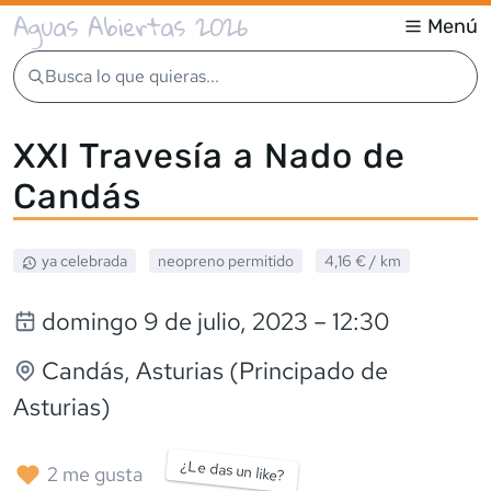
Aguas Abiertas 2026
Menú
Busca lo que quieras...
XXI Travesía a Nado de
Candás
ya celebrada
neopreno
permitido
4,16 €
/ km
domingo 9 de julio, 2023
– 12:30
Candás
, Asturias (Principado de
Asturias)
¿Le das un like?
2
me gusta