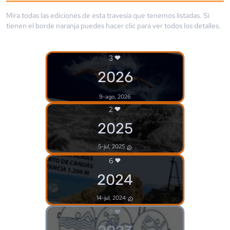
Mira todas las ediciones de esta travesía que tenemos listadas. Si
tienen el borde
naranja
puedes hacer clic para ver todos los detalles.
3
2026
9-ago, 2026
2
2025
5-jul, 2025
6
2024
14-jul, 2024
2