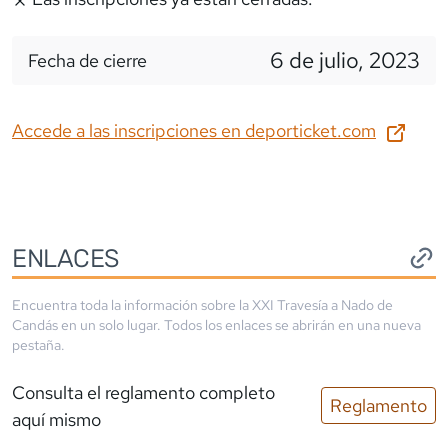
6 de julio, 2023
Fecha de cierre
Accede a las inscripciones en
deporticket.com
ENLACES
Encuentra toda la información sobre la
XXI Travesía a Nado de
Candás
en un solo lugar. Todos los enlaces se abrirán en una nueva
pestaña.
Consulta el reglamento completo
Reglamento
aquí mismo