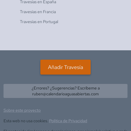
Travesías en
España
Travesías en
Francia
Travesías en
Portugal
Añadir Travesía
¿Errores? ¿Sugerencias? Escríbeme a
ruben@calendarioaguasabiertas.com
Sobre este proyecto
Esta web no usa cookies.
Política de Privacidad