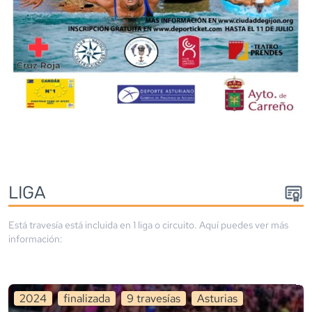
LIGA
Está travesía está incluida en
1
liga
o circuito
. Aquí puedes ver más
información:
2024
finalizada
9
travesía
s
Asturias