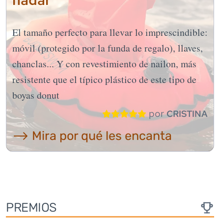
El tamaño perfecto para llevar lo imprescindible:
móvil (protegido por la funda de regalo), llaves,
chanclas... Y con revestimiento de nailon, más
resistente que el típico plástico de este tipo de
boyas donut
por
CRISTINA
⟶ Mira por qué les encanta
PREMIOS