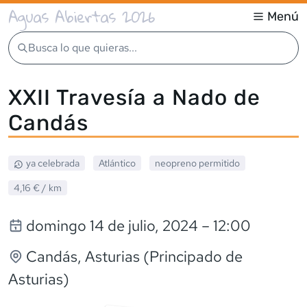
Aguas Abiertas 2026
Menú
Busca lo que quieras...
XXII Travesía a Nado de
Candás
ya celebrada
Atlántico
neopreno
permitido
4,16 €
/ km
domingo 14 de julio, 2024
– 12:00
Candás
, Asturias (Principado de
Asturias)