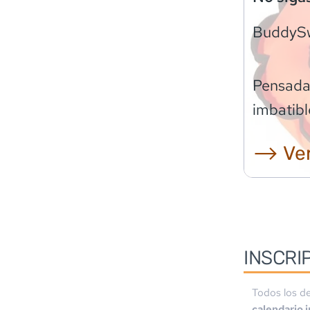
BuddyS
Pensadas
imbatibl
⟶ Ver
INSCRI
Todos los de
calendario 