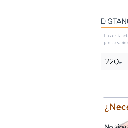
DISTAN
Las distanci
precio varíe
220
m
¿Nece
No siga