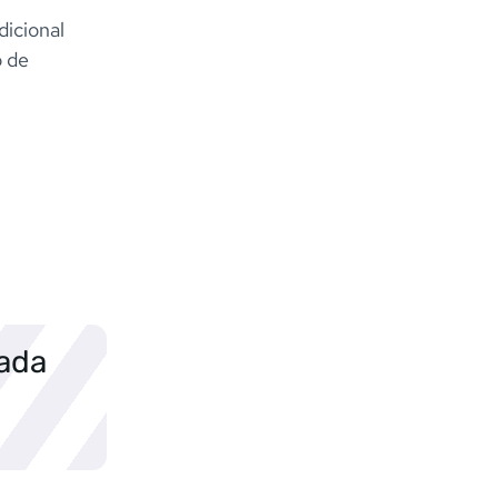
dicional
o de
sada