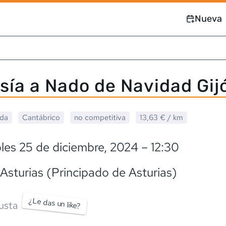
Nueva
sía a Nado de Navidad Gij
ada
Cantábrico
no competitiva
13,63 €
/ km
les 25 de diciembre, 2024
– 12:30
 Asturias (Principado de Asturias)
¿Le das un like?
usta