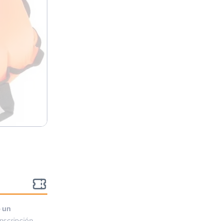
o un
nscripción