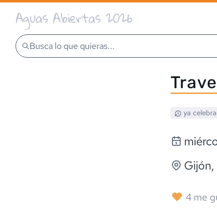
Aguas Abiertas 2026
Busca lo que quieras...
Trave
ya celebr
miérco
Gijón
,
4
me g