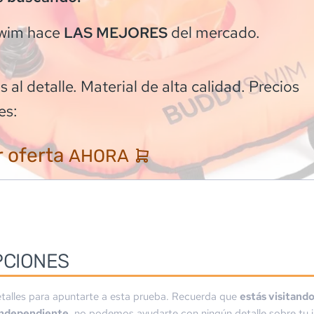
wim
hace
del mercado.
LAS MEJORES
 al detalle. Material de alta calidad. Precios
es:
 oferta
AHORA
PCIONES
talles para apuntarte a esta prueba. Recuerda que
estás visitand
independiente
, no podemos ayudarte con ningún detalle sobre tu i