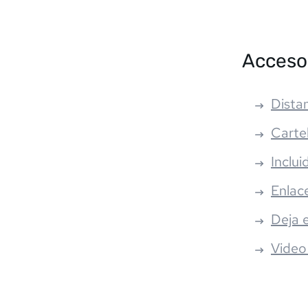
Acceso
Distan
Carte
Inclui
Enlac
Deja 
Video