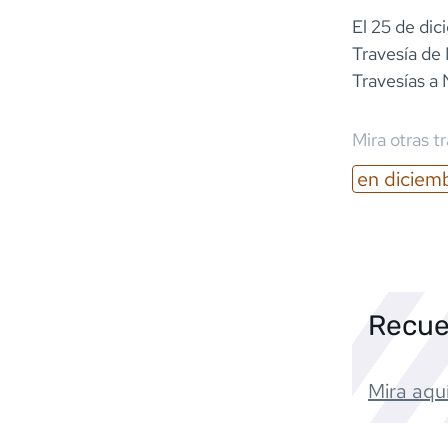
El 25 de dic
Travesía de 
Travesías a
Mira otras t
en
diciem
Recue
Mira aquí