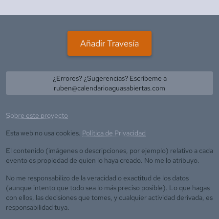
Añadir Travesía
¿Errores? ¿Sugerencias? Escríbeme a
ruben@calendarioaguasabiertas.com
Sobre este proyecto
Esta web no usa cookies.
Política de Privacidad
El contenido (imágenes o descripciones, por ejemplo) relativo a cada
evento es propiedad de quien lo haya creado. No me lo atribuyo.
No me responsabilizo de la veracidad o exactitud de los datos
(aunque intento que todo sea lo más preciso posible). Lo que hagas
con ellos, las decisiones que tomes, y cualquier actividad derivada, es
responsabilidad tuya.