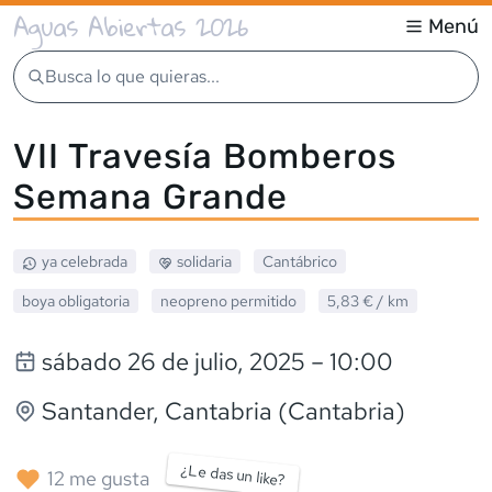
Aguas Abiertas 2026
Menú
Busca lo que quieras...
VII Travesía Bomberos
Semana Grande
ya celebrada
solidaria
Cantábrico
boya obligatoria
neopreno
permitido
5,83 €
/ km
sábado 26 de julio, 2025
– 10:00
Santander
, Cantabria (Cantabria)
¿Le das un like?
12
me gusta