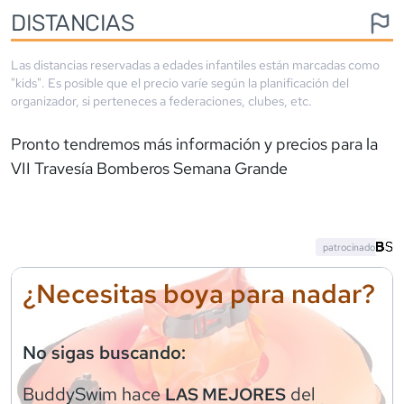
DISTANCIAS
Las distancias reservadas a edades infantiles están marcadas como
"kids". Es posible que el precio varíe según la planificación del
organizador, si perteneces a federaciones, clubes, etc.
Pronto tendremos más información y precios para la
VII Travesía Bomberos Semana Grande
patrocinado
¿Necesitas boya para nadar?
No sigas buscando:
BuddySwim
hace
del
LAS MEJORES