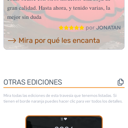
gran calidad. Hasta ahora, y tenido varias, la
mejor sin duda
por
JONATAN
⟶ Mira por qué les encanta
OTRAS EDICIONES
Mira todas las ediciones de esta travesía que tenemos listadas. Si
tienen el borde
naranja
puedes hacer clic para ver todos los detalles.
11