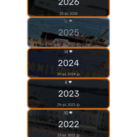
2026
25-jul, 2026
12
2025
26-jul, 2025
14
2024
20-jul, 2024
8
2023
29-jul, 2023
10
2022
23-jul, 2022