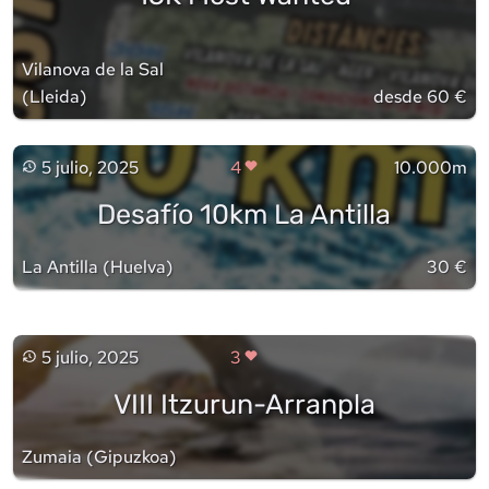
Vilanova de la Sal
(
Lleida
)
desde 60 €
5 julio, 2025
4
10.000m
Desafío 10km La Antilla
La Antilla
(
Huelva
)
30 €
5 julio, 2025
3
VIII Itzurun-Arranpla
Zumaia
(
Gipuzkoa
)