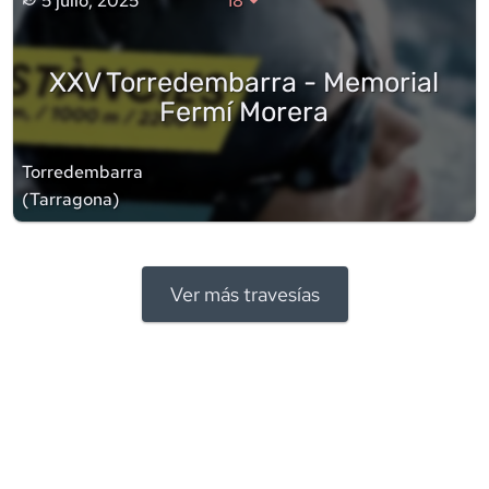
5 julio, 2025
18
XXV Torredembarra - Memorial
Fermí Morera
Torredembarra
(
Tarragona
)
Ver más travesías