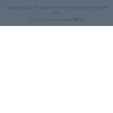
Copyright ©
2026
RV. Algunos derechos reservados, no me copies
porfa.
fv11.3.0 ·
Desarrollo web por
RV
🚀