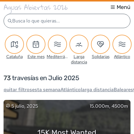
Aguas Abiertas 2026
Menú
Busca lo que quieras...
Cataluña
Este mes
Mediterráneo
Larga
Solidarias
Atlántico
distancia
73
travesía
s
en Julio 2025
quitar filtros
esta semana
Atlántico
larga distancia
Baleares
5 julio, 2025
15.000m, 4500m
15K Most Wanted