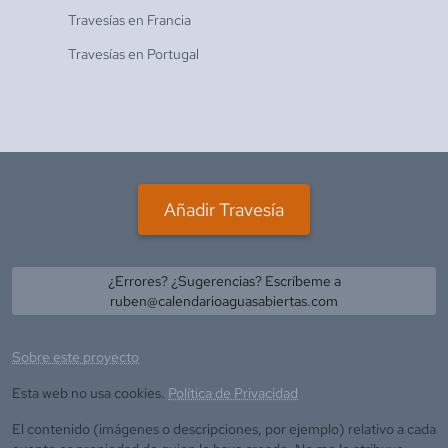
Travesías en
Francia
Travesías en
Portugal
Añadir Travesía
¿Errores? ¿Sugerencias? Escríbeme a
ruben@calendarioaguasabiertas.com
Sobre este proyecto
Esta web no usa cookies.
Política de Privacidad
El contenido (imágenes o descripciones, por ejemplo) relativo a cada