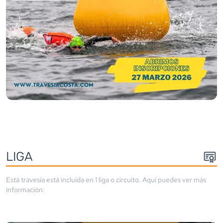
LIGA
Está travesía está incluida en
1
liga
o circuito
. Aquí puedes ver más
información: