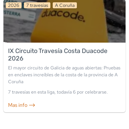
2026
7
travesía
s
A Coruña
IX Circuito Travesía Costa Duacode
2026
El mayor circuito de Galicia de aguas abiertas: Pruebas
en enclaves increíbles de la costa de la provincia de A
Coruña
7
travesía
s
en esta liga
, todavía
6
por celebrarse.
Mas info ⟶