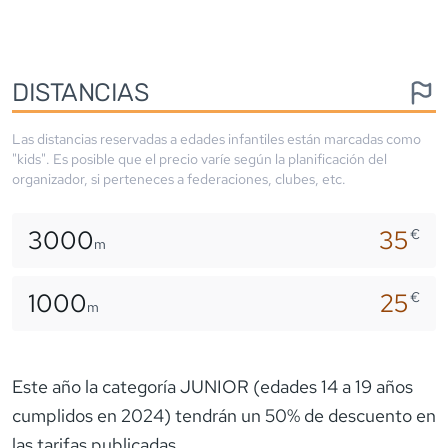
DISTANCIAS
Las distancias reservadas a edades infantiles están marcadas como
"kids". Es posible que el precio varíe según la planificación del
organizador, si perteneces a federaciones, clubes, etc.
3000
35
€
m
1000
25
€
m
Este año la categoría JUNIOR (edades 14 a 19 años
cumplidos en 2024) tendrán un 50% de descuento en
las tarifas publicadas.