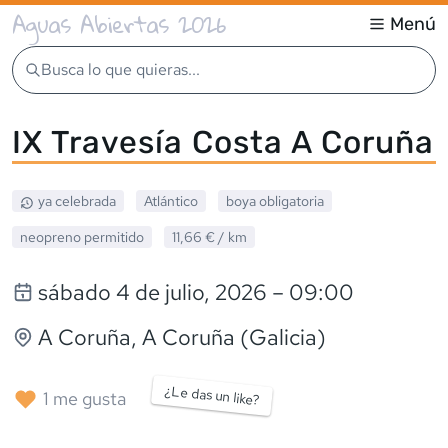
Aguas Abiertas 2026
Menú
Busca lo que quieras...
IX Travesía Costa A Coruña
ya celebrada
Atlántico
boya obligatoria
neopreno
permitido
11,66 €
/ km
sábado 4 de julio, 2026
– 09:00
A Coruña
, A Coruña (Galicia)
¿Le das un like?
1
me gusta