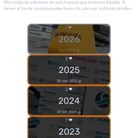
Mira todas las ediciones de esta travesía que tenemos listadas. Si
tienen el borde
naranja
puedes hacer clic para ver todos los detalles.
1
2026
4-jul, 2026
2
2025
28-sep, 2025
2
2024
30-jun, 2024
7
2023