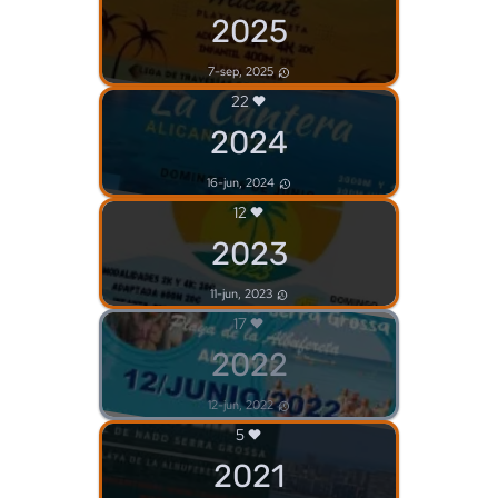
2025
7-sep, 2025
22
2024
16-jun, 2024
12
2023
11-jun, 2023
17
2022
12-jun, 2022
5
2021