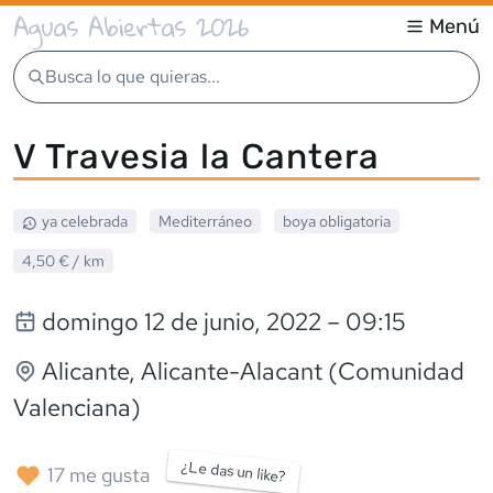
Aguas Abiertas 2026
Menú
Busca lo que quieras...
V Travesia la Cantera
ya celebrada
Mediterráneo
boya obligatoria
4,50 €
/ km
domingo 12 de junio, 2022
– 09:15
Alicante
, Alicante-Alacant (Comunidad
Valenciana)
¿Le das un like?
17
me gusta