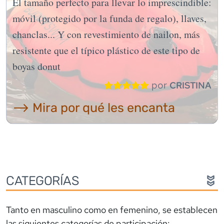
El tamaño perfecto para llevar lo imprescindible:
móvil (protegido por la funda de regalo), llaves,
chanclas... Y con revestimiento de nailon, más
resistente que el típico plástico de este tipo de
boyas donut
por
CRISTINA
⟶ Mira por qué les encanta
CATEGORÍAS
Tanto en masculino como en femenino, se establecen
las siguientes categorías de participación: