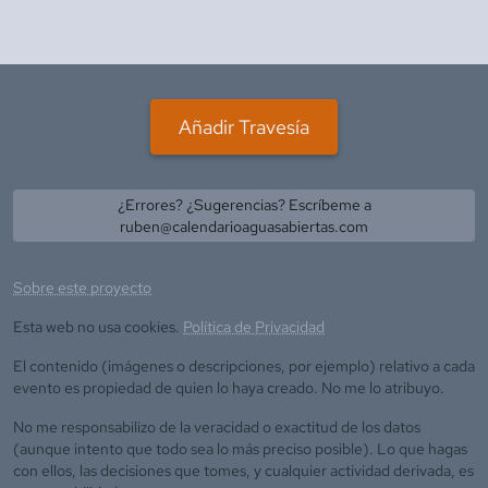
Añadir Travesía
¿Errores? ¿Sugerencias? Escríbeme a
ruben@calendarioaguasabiertas.com
Sobre este proyecto
Esta web no usa cookies.
Política de Privacidad
El contenido (imágenes o descripciones, por ejemplo) relativo a cada
evento es propiedad de quien lo haya creado. No me lo atribuyo.
No me responsabilizo de la veracidad o exactitud de los datos
(aunque intento que todo sea lo más preciso posible). Lo que hagas
con ellos, las decisiones que tomes, y cualquier actividad derivada, es