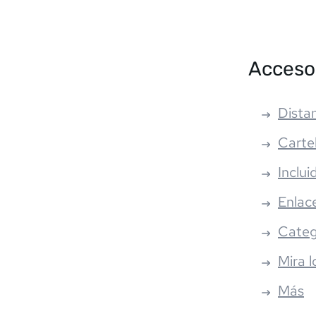
Acceso
Distan
Carte
Inclui
Enlac
Categ
Mira l
Más