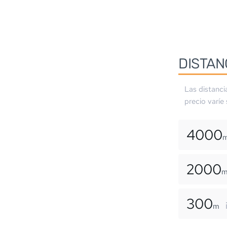
DISTAN
Las distanci
precio varíe
4000
2000
300
m