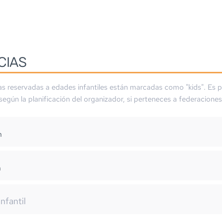
CIAS
as reservadas a edades infantiles están marcadas como "kids". Es p
 según la planificación del organizador, si perteneces a federaciones
m
m
infantil