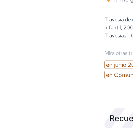
Travesía de
infantil, 2
Travesías -
Mira otras t
en
junio
2
en
Comuni
Recue