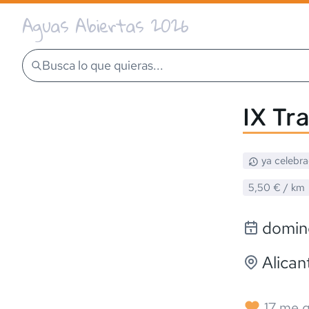
Aguas Abiertas 2026
Busca lo que quieras...
IX Tr
ya celebr
5,50 €
/ km
doming
Alican
17
me g