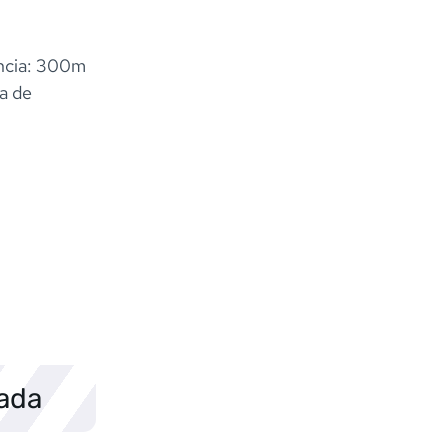
ancia: 300m
a de
sada