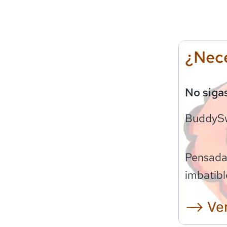
¿Nece
No siga
BuddyS
Pensadas
imbatibl
⟶ Ver