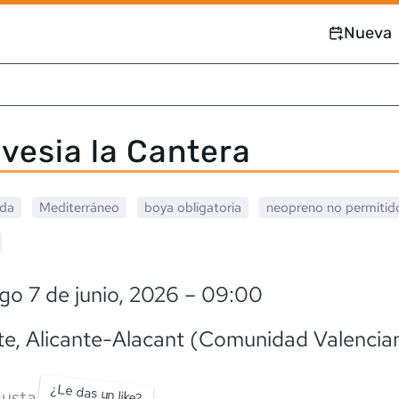
Nueva
avesia la Cantera
ada
Mediterráneo
boya obligatoria
neopreno
no permitid
o 7 de junio, 2026
– 09:00
te
, Alicante-Alacant (Comunidad Valencia
¿Le das un like?
usta