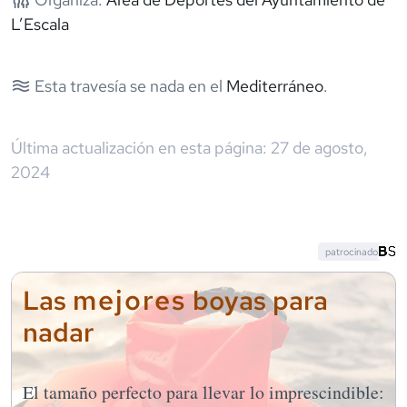
L’Escala
Esta travesía se nada en el
Mediterráneo
.
Última actualización en esta página:
27 de agosto,
2024
patrocinado
mejores
Las
boyas para
nadar
El tamaño perfecto para llevar lo imprescindible: