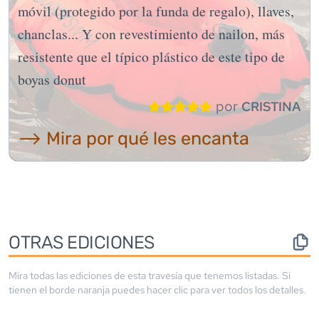
móvil (protegido por la funda de regalo), llaves,
chanclas... Y con revestimiento de nailon, más
resistente que el típico plástico de este tipo de
boyas donut
por
CRISTINA
⟶ Mira por qué les encanta
OTRAS EDICIONES
Mira todas las ediciones de esta travesía que tenemos listadas. Si
tienen el borde
naranja
puedes hacer clic para ver todos los detalles.