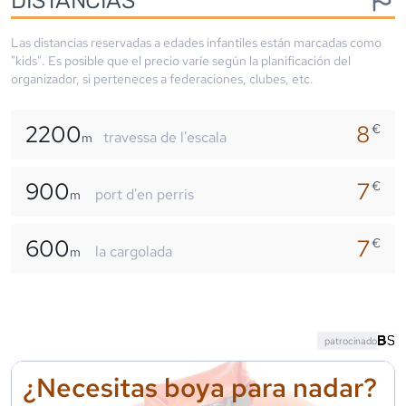
Las distancias reservadas a edades infantiles están marcadas como
"kids". Es posible que el precio varíe según la planificación del
organizador, si perteneces a federaciones, clubes, etc.
2200
8
€
travessa de l'escala
m
900
7
€
port d'en perris
m
600
7
€
la cargolada
m
patrocinado
¿Necesitas boya para nadar?