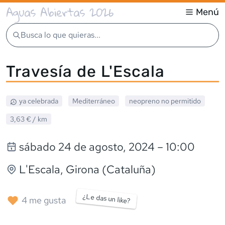
Aguas Abiertas 2026
Menú
Busca lo que quieras...
Travesía de L'Escala
ya celebrada
Mediterráneo
neopreno
no permitido
3,63 €
/ km
sábado 24 de agosto, 2024
– 10:00
L'Escala
, Girona (Cataluña)
¿Le das un like?
4
me gusta