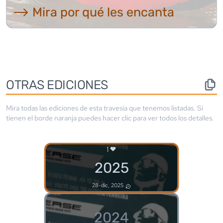
⟶ Mira por qué les encanta
OTRAS EDICIONES
Mira todas las ediciones de esta travesía que tenemos listadas. Si
tienen el borde
naranja
puedes hacer clic para ver todos los detalles.
1
2025
28-dic, 2025
2024