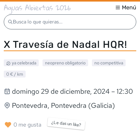
Aguas Abiertas 2026
Menú
Busca lo que quieras...
X Travesía de Nadal HQR!
ya celebrada
neopreno
obligatorio
no competitiva
0 €
/ km
domingo 29 de diciembre, 2024
– 12:30
Pontevedra
, Pontevedra (Galicia)
¿Le das un like?
0
me gusta