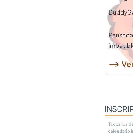
BuddyS
Pensadas
imbatibl
⟶ Ver
INSCRI
Todos los de
calendario 