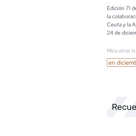
Edición 71 d
la colaborac
Ceuta y la A
24 de dicie
Mira otras t
en
diciem
Recue