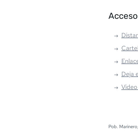
Acceso
Distan
Carte
Enlac
Deja 
Video
Pob. Marinero