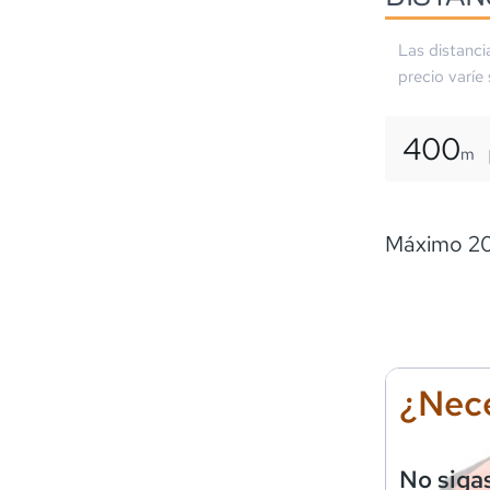
Las distanci
precio varíe
400
m
Máximo 20
¿Nece
No siga