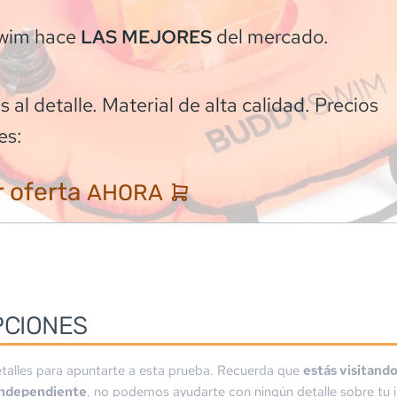
wim
hace
del mercado.
LAS MEJORES
 al detalle. Material de alta calidad. Precios
es:
 oferta
AHORA
PCIONES
talles para apuntarte a esta prueba. Recuerda que
estás visitand
independiente
, no podemos ayudarte con ningún detalle sobre tu i