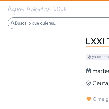
Aguas Abiertas 2026
Busca lo que quieras...
LXXI 
ya celebr
martes
Ceuta
0
me g