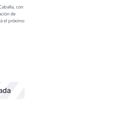
Caballa, con
ación de
á el próximo
sada