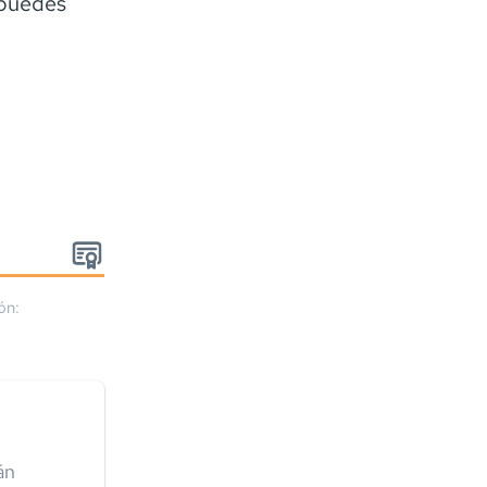
 puedes
ón:
án