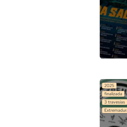
2025
finalizada
3
travesía
s
Extremadur