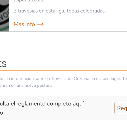
3
travesía
s
en esta liga
,
todas celebradas
.
Mas info ⟶
ES
da la información sobre la
Travesía de Orellana
en un solo lugar. T
brirán en una nueva pestaña.
lta el reglamento completo aquí
Reg
o