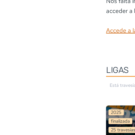
Nos falta 
acceder a 
Accede a l
LIGA
S
Está travesí
2025
finalizada
25
travesía