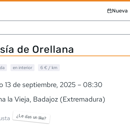
Nueva
sía de Orellana
ada
en interior
6 €
/ km
o 13 de septiembre, 2025
– 08:30
na la Vieja
, Badajoz (Extremadura)
¿Le das un like?
usta