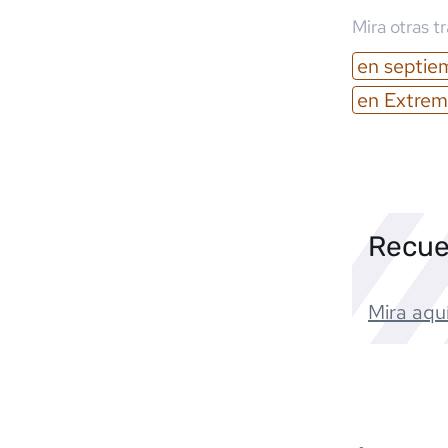
Mira otras t
en
septie
en
Extrem
Recue
Mira aquí