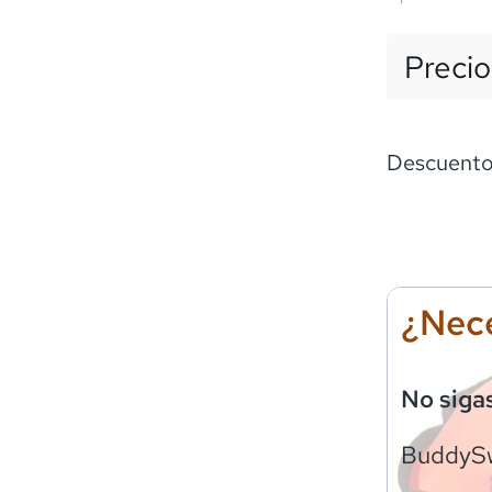
Precio
Descuento
¿Nece
No siga
BuddyS