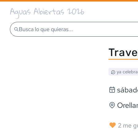
Aguas Abiertas 2026
Busca lo que quieras...
Trave
ya celebr
sábad
Orella
2
me g