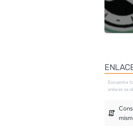
ENLAC
Encuentra to
enlaces se a
Consu
mism