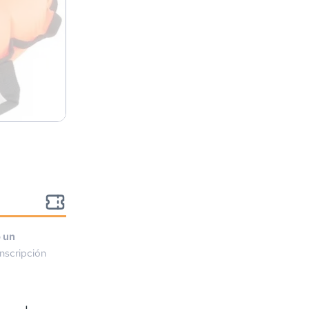
o un
nscripción