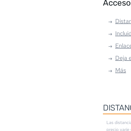
Acceso
Distan
Inclui
Enlac
Deja 
Más
DISTAN
Las distanci
precio varíe