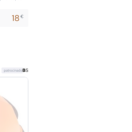
18
€
patrocinado