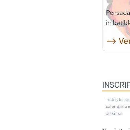
Pensadas
imbatibl
⟶ Ver
INSCRI
Todos los de
calendario 
personal.