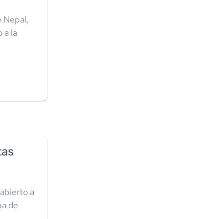
e Nepal,
 a la
tas
 abierto a
pa de