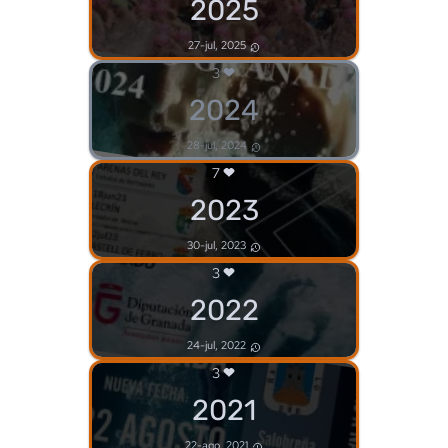
2025
27-jul, 2025
3
2024
28-jul, 2024
7
2023
30-jul, 2023
3
2022
24-jul, 2022
3
2021
22-ago, 2021