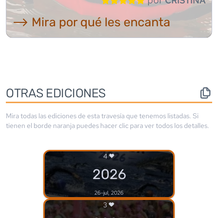
CRISTINA
⟶ Mira por qué les encanta
OTRAS EDICIONES
Mira todas las ediciones de esta travesía que tenemos listadas. Si
tienen el borde
naranja
puedes hacer clic para ver todos los detalles.
4
2026
26-jul, 2026
3