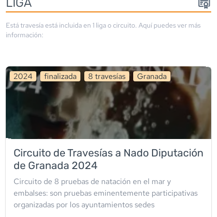
LIGA
Está travesía está incluida en
1
liga
o circuito
. Aquí puedes ver más
información:
2024
finalizada
8
travesía
s
Granada
Circuito de Travesías a Nado Diputación
de Granada 2024
Circuito de 8 pruebas de natación en el mar y
embalses: son pruebas eminentemente participativas
organizadas por los ayuntamientos sedes