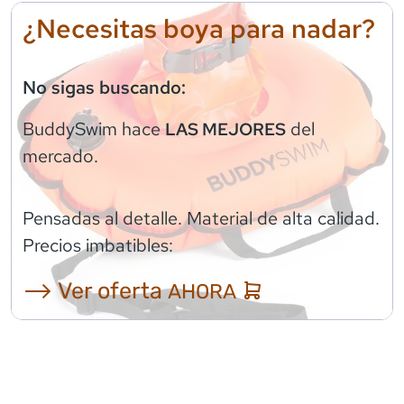
¿Necesitas boya para nadar?
No sigas buscando:
BuddySwim
hace
del
LAS MEJORES
mercado.
Pensadas al detalle. Material de alta calidad.
Precios imbatibles:
⟶ Ver oferta
AHORA