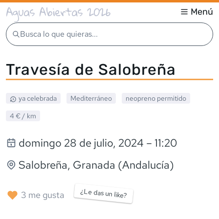
Aguas Abiertas 2026
Menú
Busca lo que quieras...
Travesía de Salobreña
ya celebrada
Mediterráneo
neopreno
permitido
4 €
/ km
domingo 28 de julio, 2024
– 11:20
Salobreña
, Granada (Andalucía)
¿Le das un like?
3
me gusta