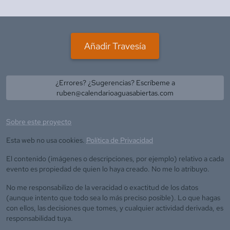
Añadir Travesía
¿Errores? ¿Sugerencias? Escríbeme a
ruben@calendarioaguasabiertas.com
Sobre este proyecto
Esta web no usa cookies.
Política de Privacidad
El contenido (imágenes o descripciones, por ejemplo) relativo a cada
evento es propiedad de quien lo haya creado. No me lo atribuyo.
No me responsabilizo de la veracidad o exactitud de los datos
(aunque intento que todo sea lo más preciso posible). Lo que hagas
con ellos, las decisiones que tomes, y cualquier actividad derivada, es
responsabilidad tuya.