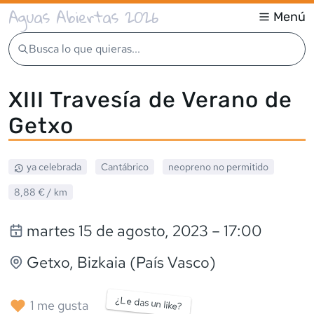
Aguas Abiertas 2026
Menú
Busca lo que quieras...
XIII Travesía de Verano de
Getxo
ya celebrada
Cantábrico
neopreno
no permitido
8,88 €
/ km
martes 15 de agosto, 2023
– 17:00
Getxo
, Bizkaia (País Vasco)
¿Le das un like?
1
me gusta