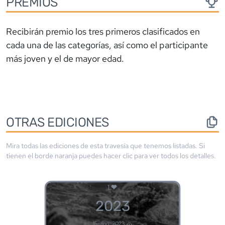
PREMIOS
Recibirán premio los tres primeros clasificados en
cada una de las categorías, así como el participante
más joven y el de mayor edad.
OTRAS EDICIONES
Mira todas las ediciones de esta travesía que tenemos listadas. Si
tienen el borde
naranja
puedes hacer clic para ver todos los detalles.
1
2023
15-ago, 2023