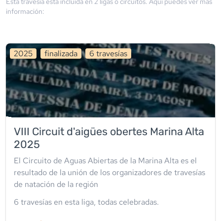
Está travesía está incluida en
2
liga
s
o circuito
s
. Aquí puedes ver más
información:
2025
finalizada
6
travesía
s
VIII Circuit d'aigües obertes Marina Alta
2025
El Circuito de Aguas Abiertas de la Marina Alta es el
resultado de la unión de los organizadores de travesías
de natación de la región
6
travesía
s
en esta liga
,
todas celebradas
.