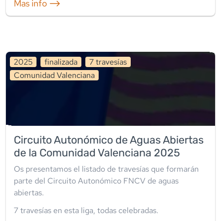
Mas info ⟶
2025
finalizada
7
travesía
s
Comunidad Valenciana
Circuito Autonómico de Aguas Abiertas
de la Comunidad Valenciana 2025
Os presentamos el listado de travesías que formarán
parte del Circuito Autonómico FNCV de aguas
abiertas.
7
travesía
s
en esta liga
,
todas celebradas
.