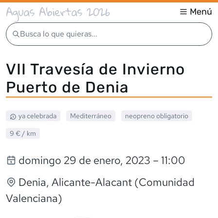
Aguas Abiertas 2026
Menú
Busca lo que quieras...
VII Travesía de Invierno
Puerto de Denia
ya celebrada
Mediterráneo
neopreno
obligatorio
9 €
/ km
domingo 29 de enero, 2023
– 11:00
Denia
, Alicante-Alacant (Comunidad
Valenciana)