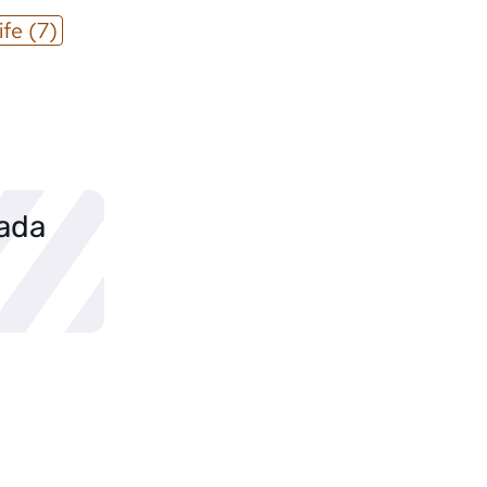
ife
(7)
sada