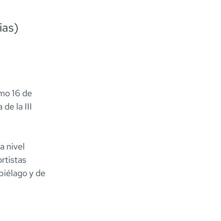
ias)
imo 16 de
de la III
a nivel
rtistas
piélago y de