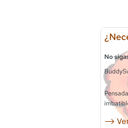
¿Nece
No siga
BuddyS
Pensadas
imbatibl
⟶ Ver