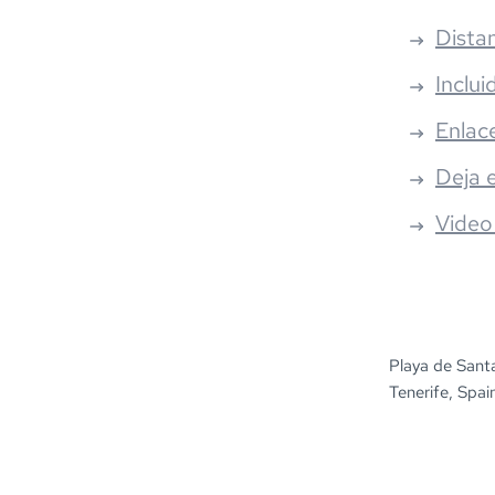
Distan
Inclui
Enlac
Deja 
Video
Playa de Sant
Tenerife, Spai