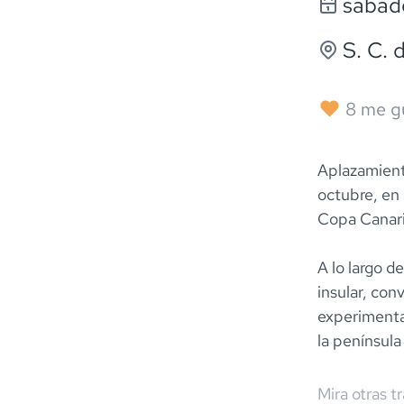
sábado
S. C. 
8
me g
Aplazamiento
octubre, en l
Copa Canari
A lo largo d
insular, con
experimentad
la península
Mira otras t