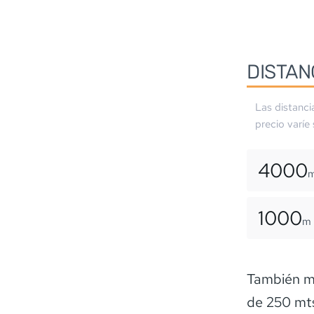
DISTAN
Las distanci
precio varíe
4000
1000
m
También mi
de 250 mts