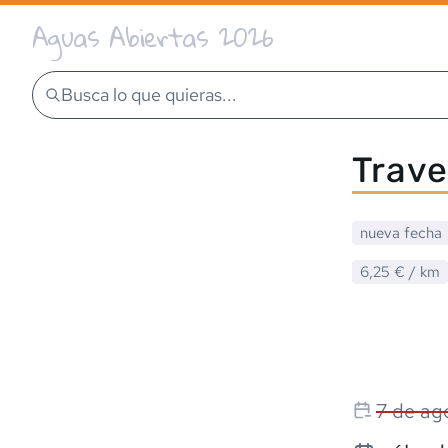
Aguas Abiertas 2026
Busca lo que quieras...
Trave
nueva fecha
6,25 €
/ km
7 de ag