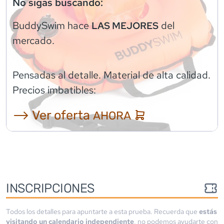
No sigas buscando:
BuddySwim
hace
del
LAS MEJORES
mercado.
Pensadas al detalle. Material de alta calidad.
Precios imbatibles:
⟶ Ver oferta
AHORA
INSCRIPCIONES
Todos los detalles para apuntarte a esta prueba. Recuerda que
estás
visitando un calendario independiente
, no podemos ayudarte con