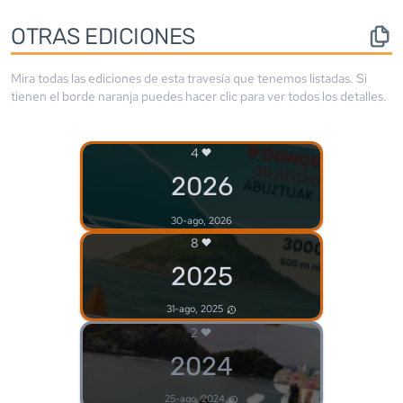
OTRAS EDICIONES
Mira todas las ediciones de esta travesía que tenemos listadas. Si
tienen el borde
naranja
puedes hacer clic para ver todos los detalles.
4
2026
30-ago, 2026
8
2025
31-ago, 2025
2
2024
25-ago, 2024