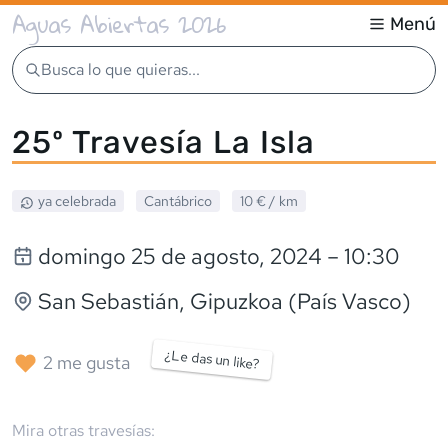
Aguas Abiertas 2026
Menú
Busca lo que quieras...
25º Travesía La Isla
ya celebrada
Cantábrico
10 €
/ km
domingo 25 de agosto, 2024
– 10:30
San Sebastián
, Gipuzkoa (País Vasco)
¿Le das un like?
2
me gusta
Mira otras travesías: