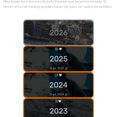
Mira todas las ediciones de esta travesía que tenemos listadas. Si
tienen el borde
naranja
puedes hacer clic para ver todos los detalles.
8
2026
11-jul, 2026
16
2025
19-jul, 2025
21
2024
13-jul, 2024
11
2023