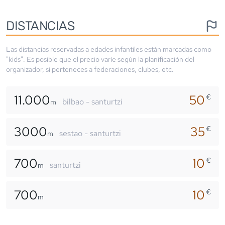
DISTANCIAS
Las distancias reservadas a edades infantiles están marcadas como
"kids". Es posible que el precio varíe según la planificación del
organizador, si perteneces a federaciones, clubes, etc.
11.000
50
€
bilbao - santurtzi
m
3000
35
€
sestao - santurtzi
m
700
10
€
santurtzi
m
700
10
€
m