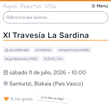
Aguas Abiertas 2026
Menú
Busca lo que quieras...
XI Travesía La Sardina
ya celebrada
en interior
neopreno
permitido
larga distancia (+10k)
4,54 €
/ km
sábado 11 de julio, 2026
– 10:00
Santurtzi
, Bizkaia (País Vasco)
¿Le das un like?
8
me gusta