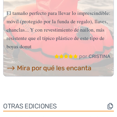
El tamaño perfecto para llevar lo imprescindible:
móvil (protegido por la funda de regalo), llaves,
chanclas... Y con revestimiento de nailon, más
resistente que el típico plástico de este tipo de
boyas donut
por
CRISTINA
⟶ Mira por qué les encanta
OTRAS EDICIONES