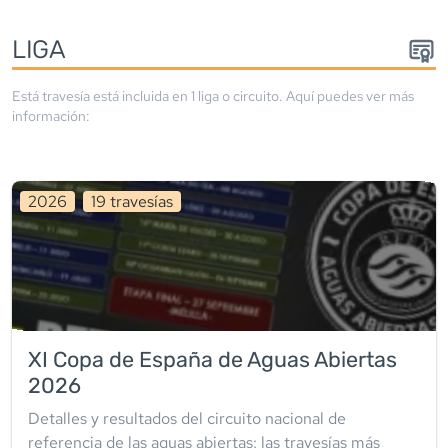
LIGA
Está travesía está incluida en
1
liga
o circuito
. Aquí puedes ver más
información:
2026
19
travesía
s
XI Copa de España de Aguas Abiertas
2026
Detalles y resultados del circuito nacional de
referencia de las aguas abiertas: las travesías más