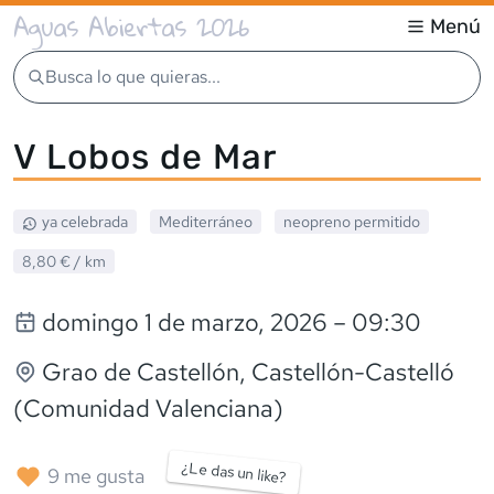
Aguas Abiertas 2026
Menú
Busca lo que quieras...
V Lobos de Mar
ya celebrada
Mediterráneo
neopreno
permitido
8,80 €
/ km
domingo 1 de marzo, 2026
– 09:30
Grao de Castellón
, Castellón-Castelló
(Comunidad Valenciana)
¿Le das un like?
9
me gusta