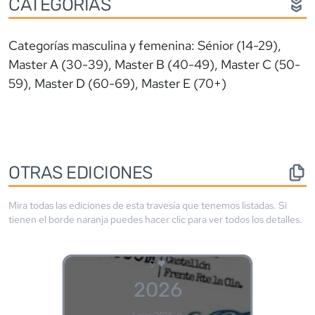
CATEGORÍAS
Categorías masculina y femenina: Sénior (14-29),
Master A (30-39), Master B (40-49), Master C (50-
59), Master D (60-69), Master E (70+)
OTRAS EDICIONES
Mira todas las ediciones de esta travesía que tenemos listadas. Si
tienen el borde
naranja
puedes hacer clic para ver todos los detalles.
9
2026