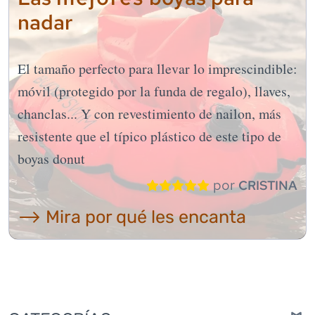
nadar
El tamaño perfecto para llevar lo imprescindible:
móvil (protegido por la funda de regalo), llaves,
chanclas... Y con revestimiento de nailon, más
resistente que el típico plástico de este tipo de
boyas donut
por
CRISTINA
⟶ Mira por qué les encanta