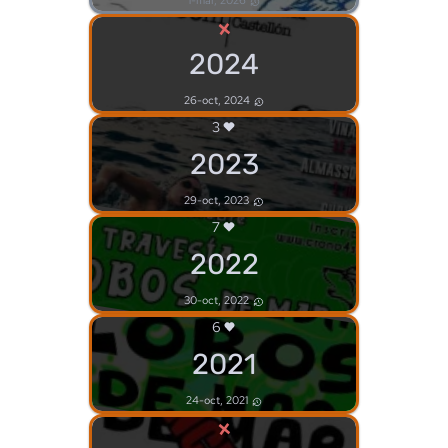
1-mar, 2026
×
2024
26-oct, 2024
3
2023
29-oct, 2023
7
2022
30-oct, 2022
6
2021
24-oct, 2021
×