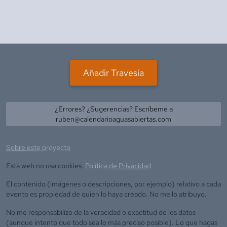
Añadir Travesía
¿Errores? ¿Sugerencias? Escríbeme a
ruben@calendarioaguasabiertas.com
Sobre este proyecto
Esta web no usa cookies.
Política de Privacidad
El contenido (imágenes o descripciones, por ejemplo) relativo a cada
evento es propiedad de quien lo haya creado. No me lo atribuyo.
No me responsabilizo de la veracidad o exactitud de los datos
(aunque intento que todo sea lo más preciso posible). Lo que hagas