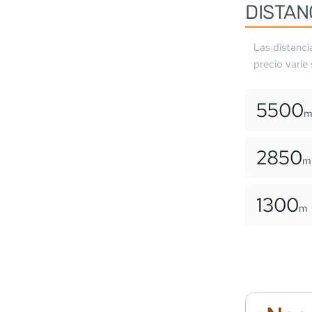
DISTAN
Las distanci
precio varíe
5500
2850
m
1300
m