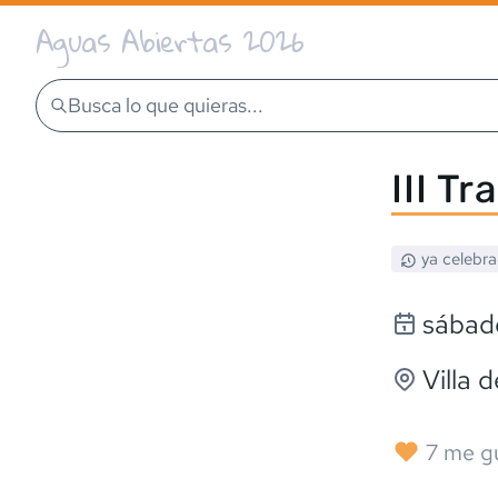
Aguas Abiertas 2026
Busca lo que quieras...
III T
ya celebr
sábad
Villa 
7
me g