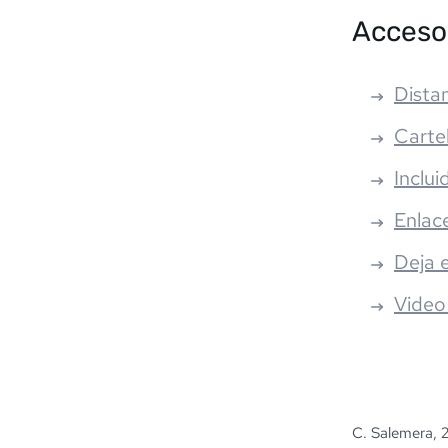
Acceso
Distan
Carte
Inclui
Enlac
Deja 
Video
C. Salemera, 2