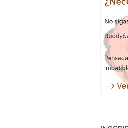
¿Nece
No siga
BuddyS
Pensadas
imbatibl
⟶ Ver