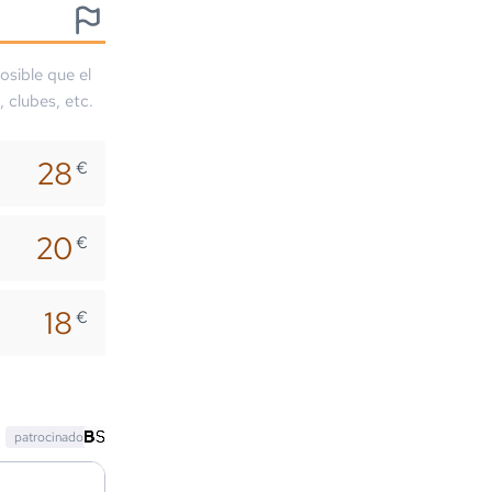
osible que el
, clubes, etc.
28
€
20
€
18
€
patrocinado