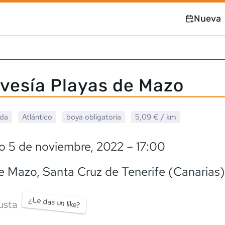
Nueva
ravesía Playas de Mazo
ada
Atlántico
boya obligatoria
5,09 €
/ km
o 5 de noviembre, 2022
– 17:00
de Mazo
, Santa Cruz de Tenerife (Canarias)
¿Le das un like?
usta