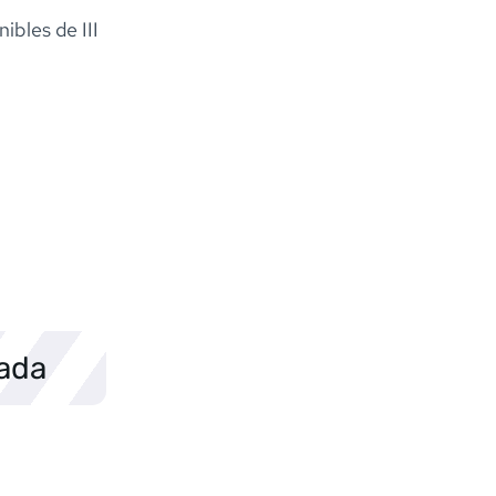
ibles de III
sada