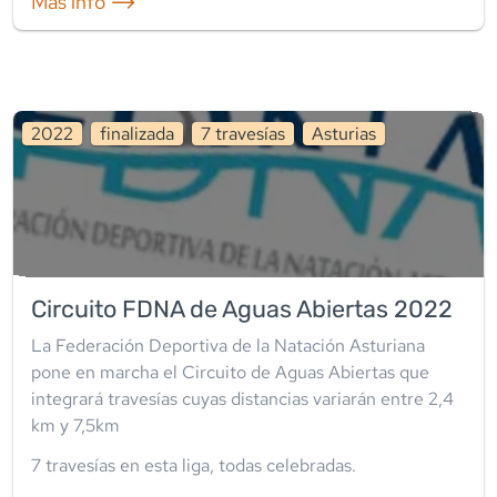
Mas info ⟶
2022
finalizada
7
travesía
s
Asturias
Circuito FDNA de Aguas Abiertas 2022
La Federación Deportiva de la Natación Asturiana
pone en marcha el Circuito de Aguas Abiertas que
integrará travesías cuyas distancias variarán entre 2,4
km y 7,5km
7
travesía
s
en esta liga
,
todas celebradas
.