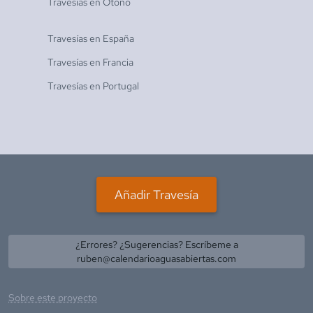
Travesías en
Otoño
Travesías en
España
Travesías en
Francia
Travesías en
Portugal
Añadir Travesía
¿Errores? ¿Sugerencias? Escríbeme a
ruben@calendarioaguasabiertas.com
Sobre este proyecto