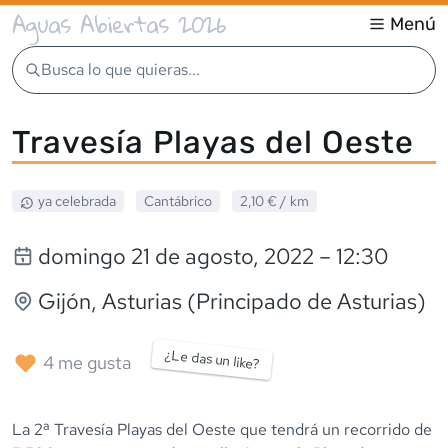
Aguas Abiertas 2026
Menú
Busca lo que quieras...
Travesía Playas del Oeste
ya celebrada
Cantábrico
2,10 €
/ km
domingo 21 de agosto, 2022
– 12:30
Gijón
, Asturias (Principado de Asturias)
¿Le das un like?
4
me gusta
La 2ª Travesía Playas del Oeste que tendrá un recorrido de