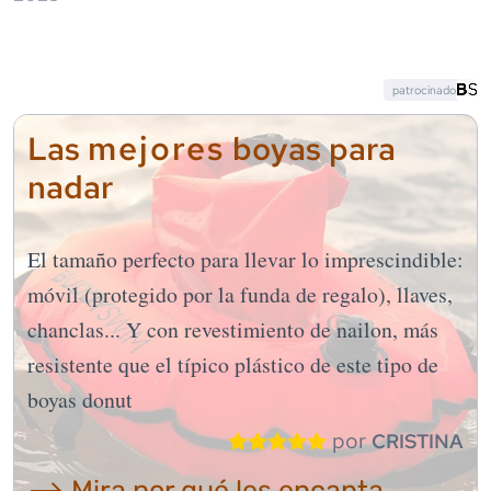
patrocinado
mejores
Las
boyas para
nadar
El tamaño perfecto para llevar lo imprescindible:
móvil (protegido por la funda de regalo), llaves,
chanclas... Y con revestimiento de nailon, más
resistente que el típico plástico de este tipo de
boyas donut
por
CRISTINA
⟶ Mira por qué les encanta