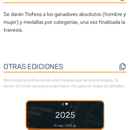
Se darán Trofeos a los ganadores absolutos (hombre y
mujer) y medallas por categorías, una vez finalizada la
travesía.
OTRAS EDICIONES
Mira todas las ediciones de esta travesía que tenemos listadas. Si
tienen el borde
naranja
puedes hacer clic para ver todos los detalles.
4
2025
14-sep, 2025