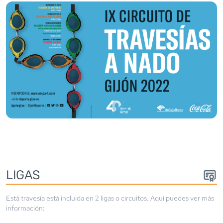
LIGA
S
Está travesía está incluida en
2
liga
s
o circuito
s
. Aquí puedes ver más
información: