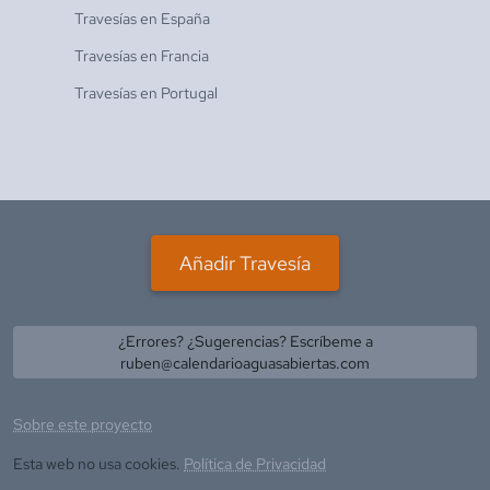
Travesías en
España
Travesías en
Francia
Travesías en
Portugal
Añadir Travesía
¿Errores? ¿Sugerencias? Escríbeme a
ruben@calendarioaguasabiertas.com
Sobre este proyecto
Esta web no usa cookies.
Política de Privacidad