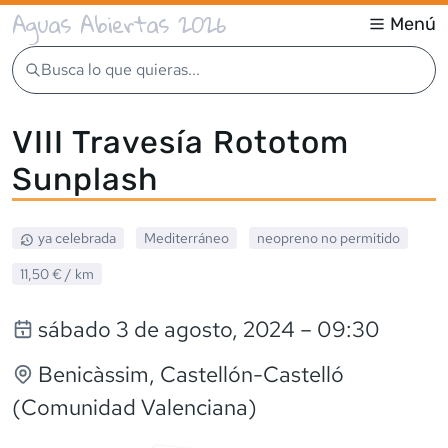
Aguas Abiertas 2026
Menú
Busca lo que quieras...
VIII Travesía Rototom
Sunplash
ya celebrada
Mediterráneo
neopreno
no permitido
11,50 €
/ km
sábado 3 de agosto, 2024
– 09:30
Benicàssim
, Castellón-Castelló
(Comunidad Valenciana)