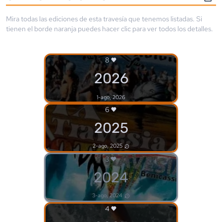
Mira todas las ediciones de esta travesía que tenemos listadas. Si
tienen el borde
naranja
puedes hacer clic para ver todos los detalles.
8
2026
1-ago, 2026
6
2025
2-ago, 2025
3
2024
3-ago, 2024
4