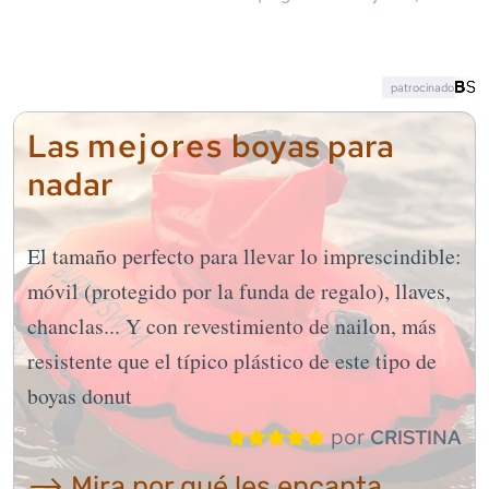
patrocinado
mejores
Las
boyas para
nadar
El tamaño perfecto para llevar lo imprescindible:
móvil (protegido por la funda de regalo), llaves,
chanclas... Y con revestimiento de nailon, más
resistente que el típico plástico de este tipo de
boyas donut
por
CRISTINA
⟶ Mira por qué les encanta