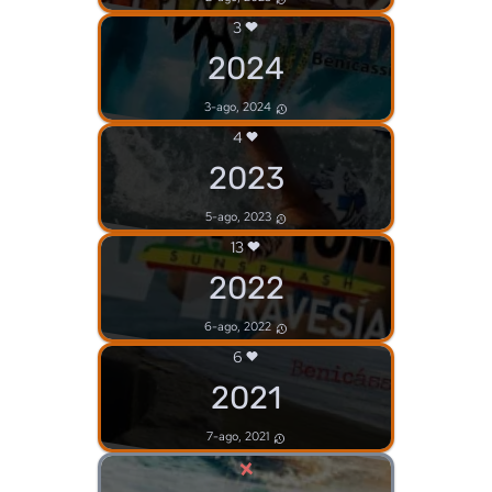
3
2024
3-ago, 2024
4
2023
5-ago, 2023
13
2022
6-ago, 2022
6
2021
7-ago, 2021
×