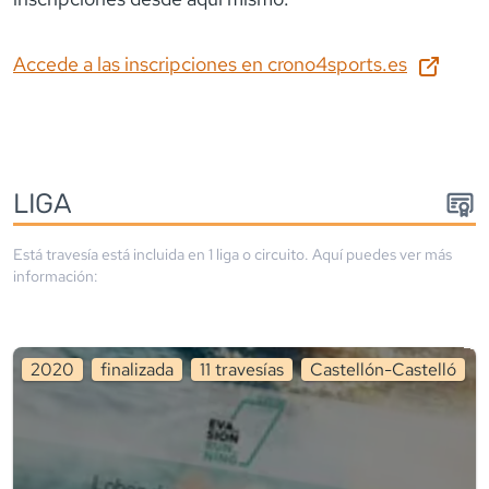
Accede a las inscripciones en
crono4sports.es
LIGA
Está travesía está incluida en
1
liga
o circuito
. Aquí puedes ver más
información:
2020
finalizada
11
travesía
s
Castellón-Castelló