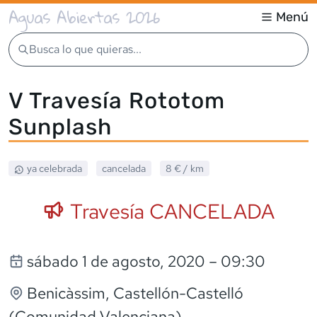
Aguas Abiertas 2026
Menú
Busca lo que quieras...
V Travesía Rototom
Sunplash
ya celebrada
cancelada
8 €
/ km
Travesía CANCELADA
sábado 1 de agosto, 2020
– 09:30
Benicàssim
, Castellón-Castelló
(Comunidad Valenciana)