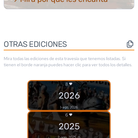
OTRAS EDICIONES
Mira todas las ediciones de esta travesía que tenemos listadas. Si
tienen el borde
naranja
puedes hacer clic para ver todos los detalles.
8
2026
1-ago, 2026
6
2025
2-ago, 2025