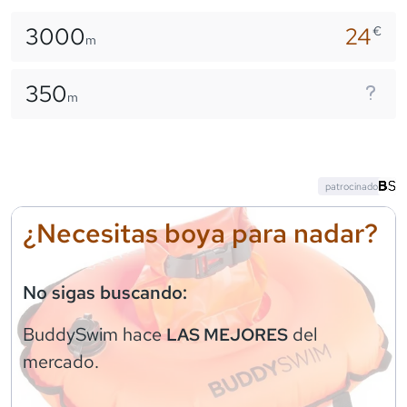
3000
24
€
m
350
m
patrocinado
¿Necesitas boya para nadar?
No sigas buscando:
BuddySwim
hace
del
LAS MEJORES
mercado.