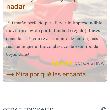
nadar
El tamaño perfecto para llevar lo imprescindible:
móvil (protegido por la funda de regalo), llaves,
chanclas... Y con revestimiento de nailon, más
resistente que el típico plástico de este tipo de
boyas donut
por
CRISTINA
⟶ Mira por qué les encanta
OTRAS EDICIONES