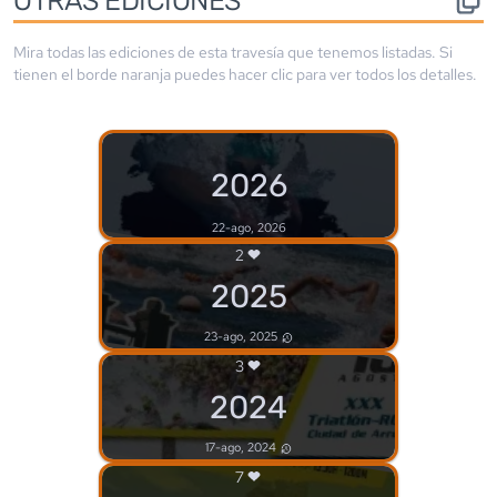
Mira todas las ediciones de esta travesía que tenemos listadas. Si
tienen el borde
naranja
puedes hacer clic para ver todos los detalles.
2026
22-ago, 2026
2
2025
23-ago, 2025
3
2024
17-ago, 2024
7