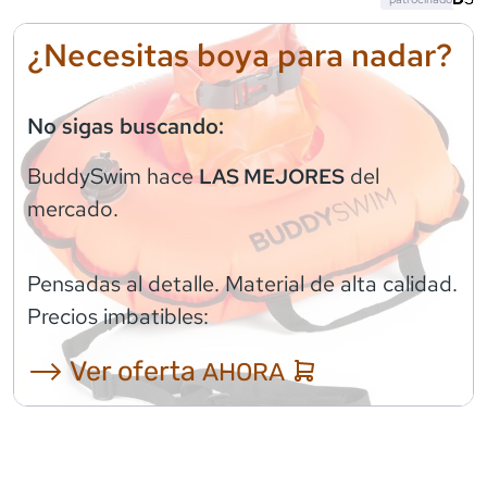
¿Necesitas boya para nadar?
No sigas buscando:
BuddySwim
hace
del
LAS MEJORES
mercado.
Pensadas al detalle. Material de alta calidad.
Precios imbatibles:
⟶ Ver oferta
AHORA