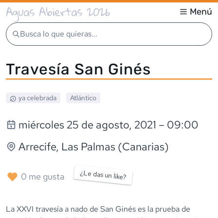
Aguas Abiertas 2026
Menú
Busca lo que quieras...
Travesía San Ginés
ya celebrada
Atlántico
miércoles 25 de agosto, 2021
– 09:00
Arrecife
, Las Palmas (Canarias)
¿Le das un like?
0
me gusta
La XXVI travesía a nado de San Ginés es la prueba de