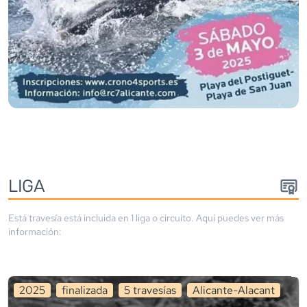
LIGA
Está travesía está incluida en
1
liga
o circuito
. Aquí puedes ver más
información:
2025
finalizada
5
travesía
s
Alicante-Alacant