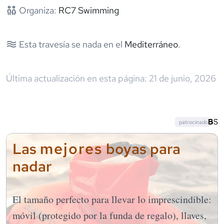
Organiza:
RC7 Swimming
Esta travesía se nada en el
Mediterráneo
.
Última actualización en esta página:
21 de junio, 2026
patrocinado
mejores
Las
boyas para
nadar
El tamaño perfecto para llevar lo imprescindible:
móvil (protegido por la funda de regalo), llaves,