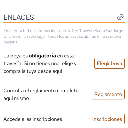
ENLACES
Encuentra toda la información sobre la
XIV Travesía Santa Faz Jorge
Crivillés
en un solo lugar. Todos los enlaces se abrirán en una nueva
pestaña.
La boya es
obligatoria
en esta
travesía: Si no tienes una, elige y
Elegir boya
compra la tuya desde aquí
Consulta el reglamento completo
Reglamento
aquí mismo
Accede a las inscripciones
Inscripciones