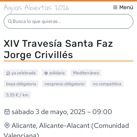
Aguas Abiertas 2026
Menú
Busca lo que quieras...
XIV Travesía Santa Faz
Jorge Crivillés
ya celebrada
solidaria
Mediterráneo
boya obligatoria
neopreno
obligatorio
no competitiva
5,55 €
/ km
sábado 3 de mayo, 2025
– 09:00
Alicante
, Alicante-Alacant (Comunidad
Valenciana)