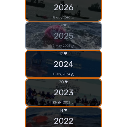
2026
18-abr, 2026
7
2025
3-may, 2025
12
2024
13-abr, 2024
20
2023
23-abr, 2023
14
2022