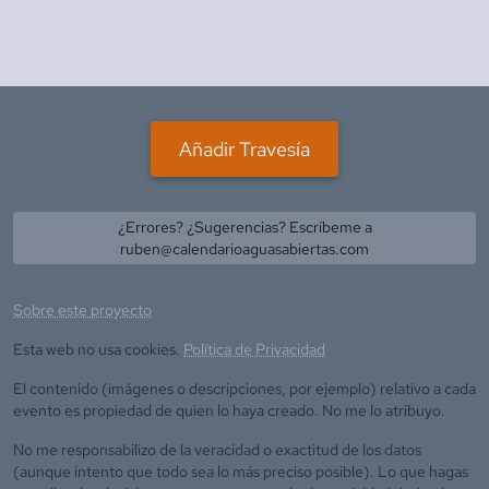
Añadir Travesía
¿Errores? ¿Sugerencias? Escríbeme a
ruben@calendarioaguasabiertas.com
Sobre este proyecto
Esta web no usa cookies.
Política de Privacidad
El contenido (imágenes o descripciones, por ejemplo) relativo a cada
evento es propiedad de quien lo haya creado. No me lo atribuyo.
No me responsabilizo de la veracidad o exactitud de los datos
(aunque intento que todo sea lo más preciso posible). Lo que hagas