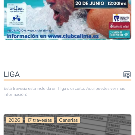
LIGA
Está travesía está incluida en
1
liga
o circuito
. Aquí puedes ver más
información:
2026
17
travesía
s
Canarias