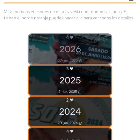
Mira todas las ediciones de esta travesía que tenemos listadas. Si
tienen el borde
naranja
puedes hacer clic para ver todos los detalles.
4
2026
20-jun, 2026
3
2025
21-jun, 2025
2
2024
29-jun, 2024
4