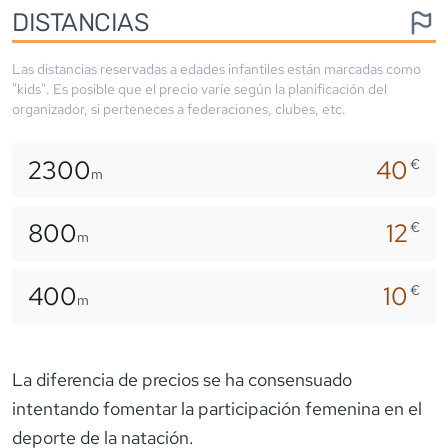
DISTANCIAS
Las distancias reservadas a edades infantiles están marcadas como
"kids". Es posible que el precio varíe según la planificación del
organizador, si perteneces a federaciones, clubes, etc.
2300
40
€
m
800
12
€
m
400
10
€
m
La diferencia de precios se ha consensuado
intentando fomentar la participación femenina en el
deporte de la natación.