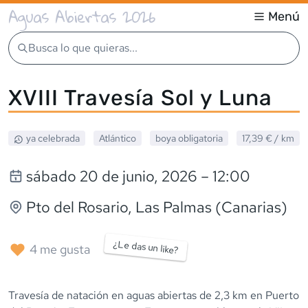
Aguas Abiertas 2026
Menú
Busca lo que quieras...
XVIII Travesía Sol y Luna
ya celebrada
Atlántico
boya obligatoria
17,39 €
/ km
sábado 20 de junio, 2026
– 12:00
Pto del Rosario
, Las Palmas (Canarias)
¿Le das un like?
4
me gusta
Travesía de natación en aguas abiertas de 2,3 km en Puerto