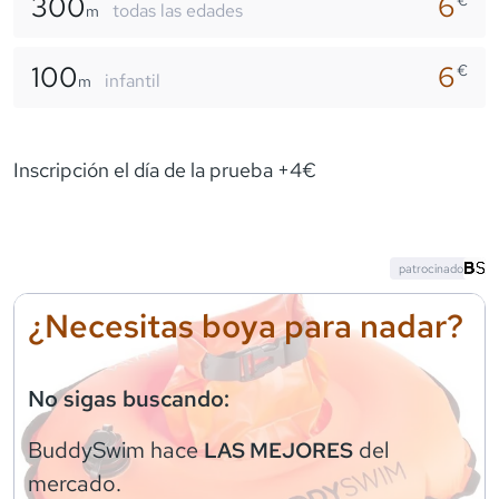
300
6
€
todas las edades
m
100
6
€
infantil
m
Inscripción el día de la prueba +4€
patrocinado
¿Necesitas boya para nadar?
No sigas buscando:
BuddySwim
hace
del
LAS MEJORES
mercado.