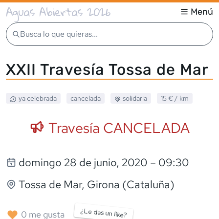
Aguas Abiertas 2026
Menú
Busca lo que quieras...
XXII Travesía Tossa de Mar
ya celebrada
cancelada
solidaria
15 €
/ km
Travesía CANCELADA
domingo 28 de junio, 2020
– 09:30
Tossa de Mar
, Girona (Cataluña)
¿Le das un like?
0
me gusta