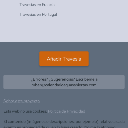
Travesías en
Francia
Travesías en
Portugal
Añadir Travesía
¿Errores? ¿Sugerencias? Escríbeme a
ruben@calendarioaguasabiertas.com
Sobre este proyecto
Esta web no usa cookies.
Política de Privacidad
El contenido (imágenes o descripciones, por ejemplo) relativo a cada
evento es propiedad de quien lo haya creado. No me lo atribuyo.