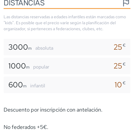
DISTANCIAS
Las distancias reservadas a edades infantiles están marcadas como
"kids". Es posible que el precio varíe según la planificación del
organizador, si perteneces a federaciones, clubes, etc.
3000
25
€
absoluta
m
1000
25
€
popular
m
600
10
€
infantil
m
Descuento por inscripción con antelación.
No federados +5€.