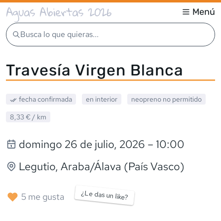
Aguas Abiertas 2026
Menú
Busca lo que quieras...
Travesía Virgen Blanca
fecha confirmada
en interior
neopreno
no permitido
8,33 €
/ km
domingo 26 de julio, 2026
– 10:00
Legutio
, Araba/Álava (País Vasco)
¿Le das un like?
5
me gusta