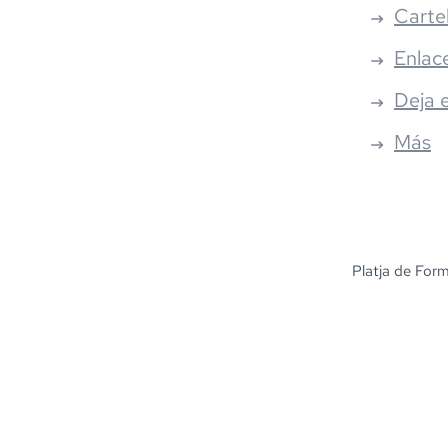
Carte
Enlac
Deja 
Más
Platja de For