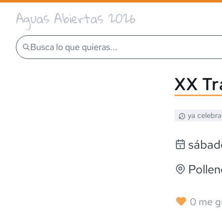
Aguas Abiertas 2026
Busca lo que quieras...
XX Tr
ya celebr
sábad
Pollen
0
me g