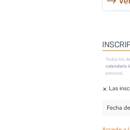
⟶ Ver
INSCRI
Todos los de
calendario 
personal.
Las insc
Fecha de
Accede a l