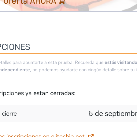
 oferta
AHORA
PCIONES
talles para apuntarte a esta prueba. Recuerda que
estás visitand
independiente
, no podemos ayudarte con ningún detalle sobre tu i
ripciones ya estan cerradas:
6 de septiemb
 cierre
as inscripciones en
elitechip.net