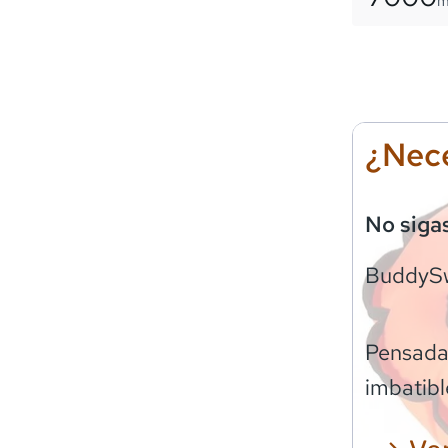
¿Nece
No siga
BuddyS
Pensadas
imbatibl