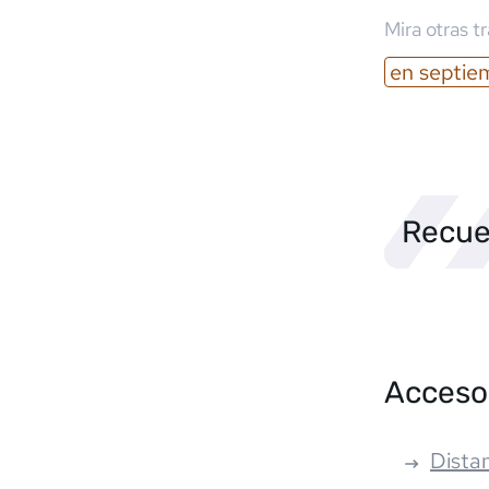
Mira otras t
en
septie
Recue
Acceso
Distan