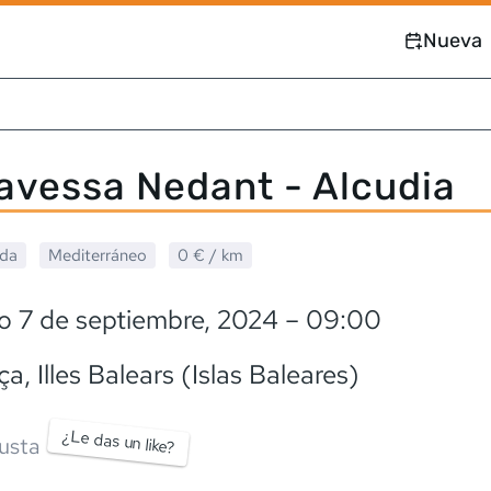
Nueva
avessa Nedant - Alcudia
ada
Mediterráneo
0 €
/ km
o 7 de septiembre, 2024
– 09:00
ça
, Illes Balears (Islas Baleares)
¿Le das un like?
usta