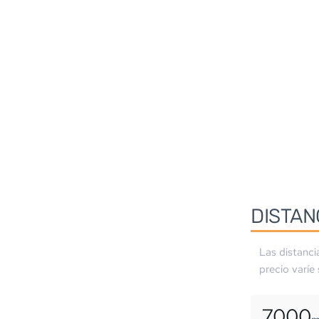
DISTAN
Las distanci
precio varíe
7000