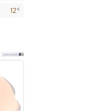
12
€
patrocinado