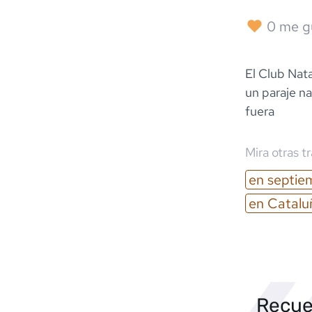
0
me g
El Club Nata
un paraje na
fuera
Mira otras t
en
septie
en
Catalu
Recue