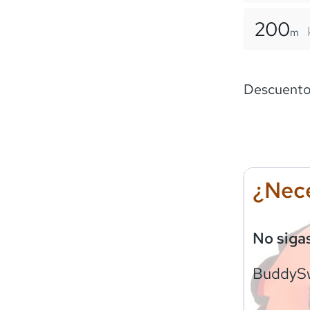
200
m
Descuentos
¿Nece
No siga
BuddyS