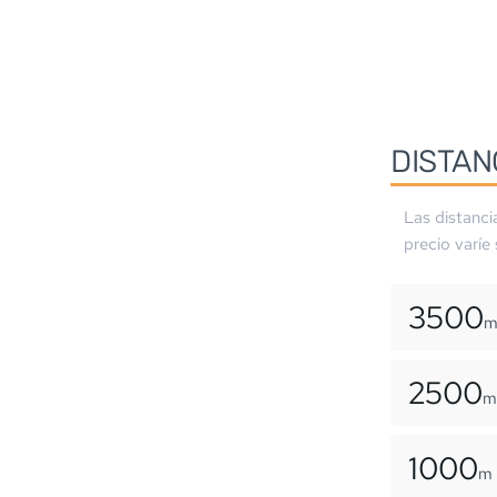
DISTAN
Las distanci
precio varíe
3500
2500
m
1000
m