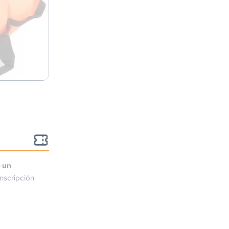
o un
nscripción