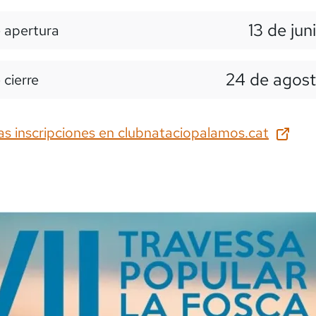
13 de jun
 apertura
24 de agost
 cierre
as inscripciones en
clubnataciopalamos.cat