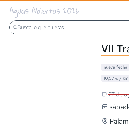
Aguas Abiertas 2026
Busca lo que quieras...
VII T
nueva fecha
10,57 €
/ km
27 de a
sábad
Palam