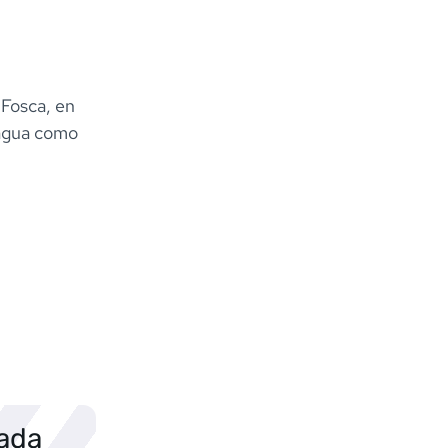
 Fosca, en
 agua como
sada