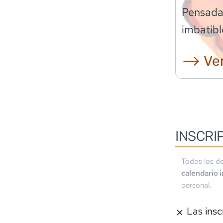
Pensadas
imbatibl
⟶ Ver
INSCRI
Todos los de
calendario 
personal.
Las insc