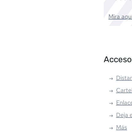
Mira aquí
Acceso
Distan
Carte
Enlac
Deja 
Más