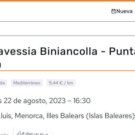
Nueva
ravessia Biniancolla - Punt
a
ada
Mediterráneo
9,44 €
/ km
s 22 de agosto, 2023
– 16:30
luis, Menorca
, Illes Balears (Islas Baleares)
¿Le das un like?