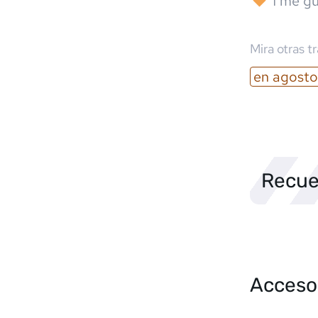
1
me gu
Mira otras t
en
agosto
Recue
Acceso