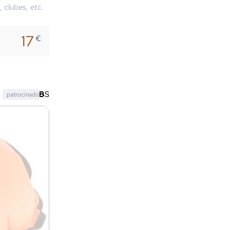
, clubes, etc.
17
€
patrocinado