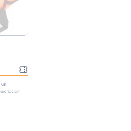
o un
nscripción