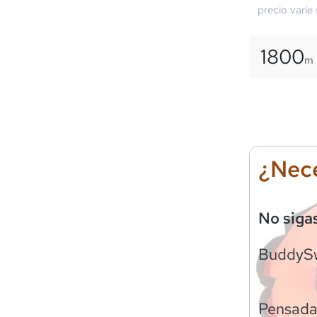
precio varíe
1800
m
¿Nece
No siga
BuddyS
Pensadas