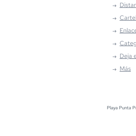
Distan
Carte
Enlac
Categ
Deja 
Más
Playa Punta Pr