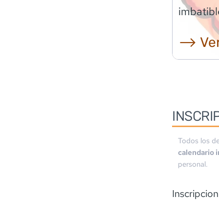
imbatibl
⟶ Ver
INSCRI
Todos los de
calendario 
personal.
Inscripcion