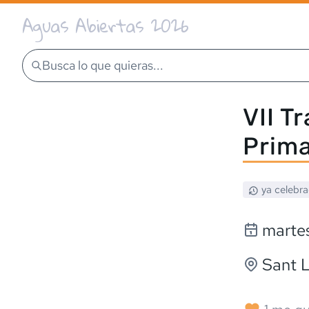
Aguas Abiertas 2026
Busca lo que quieras...
VII T
Prim
ya celebr
marte
Sant L