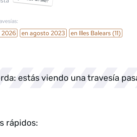
sta
ravesías:
2026
en
agosto
2023
en
Illes Balears
(11)
rda: estás viendo una travesía pa
s rápidos: