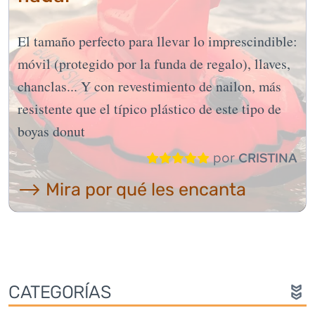
El tamaño perfecto para llevar lo imprescindible:
móvil (protegido por la funda de regalo), llaves,
chanclas... Y con revestimiento de nailon, más
resistente que el típico plástico de este tipo de
boyas donut
por
CRISTINA
⟶ Mira por qué les encanta
CATEGORÍAS