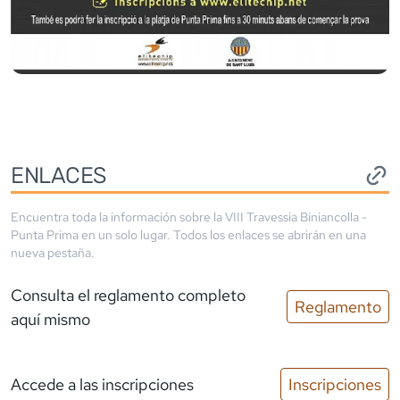
ENLACES
Encuentra toda la información sobre la
VIII Travessia Biniancolla -
Punta Prima
en un solo lugar. Todos los enlaces se abrirán en una
nueva pestaña.
Consulta el reglamento completo
Reglamento
aquí mismo
Accede a las inscripciones
Inscripciones