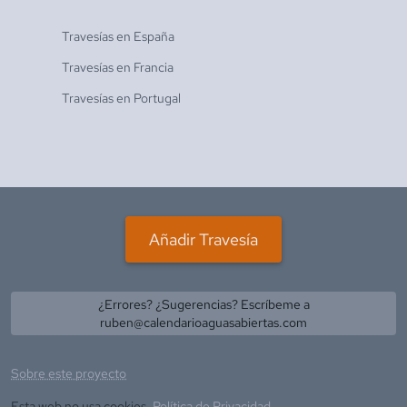
Travesías en
España
Travesías en
Francia
Travesías en
Portugal
Añadir Travesía
¿Errores? ¿Sugerencias? Escríbeme a
ruben@calendarioaguasabiertas.com
Sobre este proyecto
Esta web no usa cookies.
Política de Privacidad