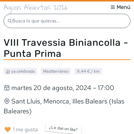
Aguas Abiertas 2026
Menú
Busca lo que quieras...
VIII Travessia Biniancolla -
Punta Prima
ya celebrada
Mediterráneo
9,44 €
/ km
martes 20 de agosto, 2024
– 17:00
Sant Lluis, Menorca
, Illes Balears (Islas
Baleares)
¿Le das un like?
1
me gusta