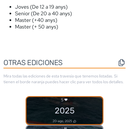
Joves (De 12 a 19 anys)
Senior (De 20 a 40 anys)
Master (+40 anys)
Master (+ 50 anys)
OTRAS EDICIONES
Mira todas las ediciones de esta travesía que tenemos listadas. Si
tienen el borde
naranja
puedes hacer clic para ver todos los detalles.
5
2025
20-ago, 2025
1