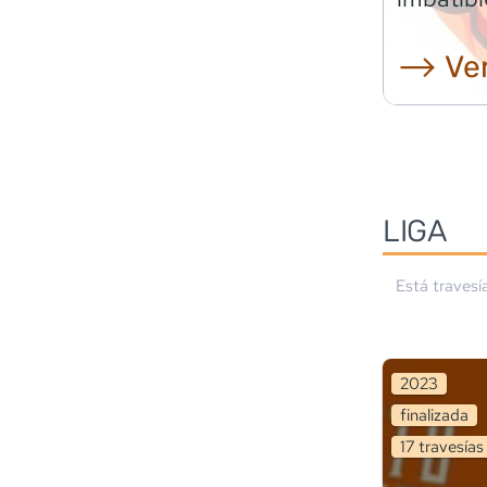
⟶ Ver
LIGA
Está travesí
2023
finalizada
17
travesía
s