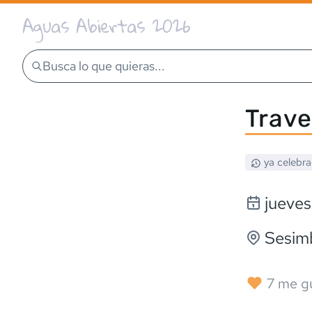
Aguas Abiertas 2026
Busca lo que quieras...
Trave
ya celebr
jueves
Sesim
7
me g