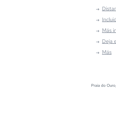
Distan
Inclui
Más i
Deja 
Más
Praia do Ouro