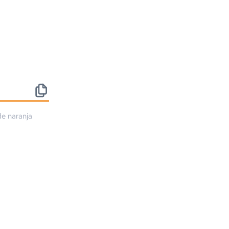
rde
naranja