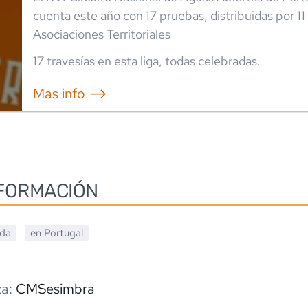
cuenta este año con 17 pruebas, distribuidas por 11
Asociaciones Territoriales
17
travesía
s
en esta liga
,
todas celebradas
.
Mas info ⟶
FORMACIÓN
ada
en
Portugal
a:
CMSesimbra