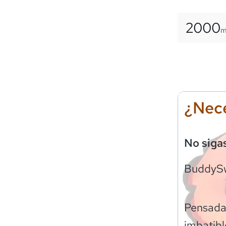
2000
¿Nece
No siga
BuddyS
Pensadas
imbatibl