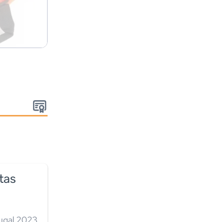
:
tas
tugal 2023