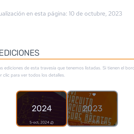
ualización en esta página:
10 de octubre, 2023
EDICIONES
as ediciones de esta travesía que tenemos listadas. Si tienen el bo
 clic para ver todos los detalles.
7
2024
2023
5-oct, 2024
5-oct, 2023