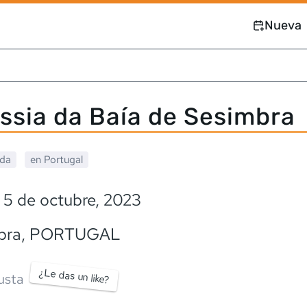
Nueva
ssia da Baía de Sesimbra
ada
en
Portugal
 5 de octubre, 2023
bra
,
PORTUGAL
¿Le das un like?
usta