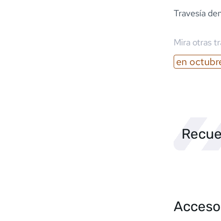
Travesía de
Mira otras t
en
octubr
Recue
Acceso