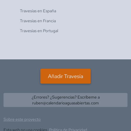
Travesías en
España
Travesías en
Francia
Travesías en
Portugal
Añadir Travesía
¿Errores? ¿Sugerencias? Escríbeme a
ruben@calendarioaguasabiertas.com
Sobre este proyecto
Esta web no usa cookies.
Política de Privacidad