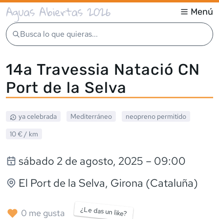
Aguas Abiertas 2026
Menú
Busca lo que quieras...
14a Travessia Natació CN
Port de la Selva
ya celebrada
Mediterráneo
neopreno
permitido
10 €
/ km
sábado 2 de agosto, 2025
– 09:00
El Port de la Selva
, Girona (Cataluña)
¿Le das un like?
0
me gusta