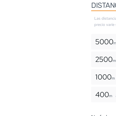
DISTAN
Las distanci
precio varíe
5000
2500
m
1000
m
400
m