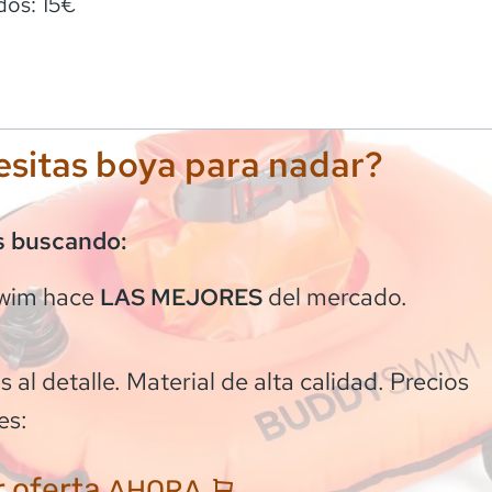
dos: 15€
sitas boya para nadar?
s buscando:
wim
hace
del mercado.
LAS MEJORES
 al detalle. Material de alta calidad. Precios
es:
 oferta
AHORA