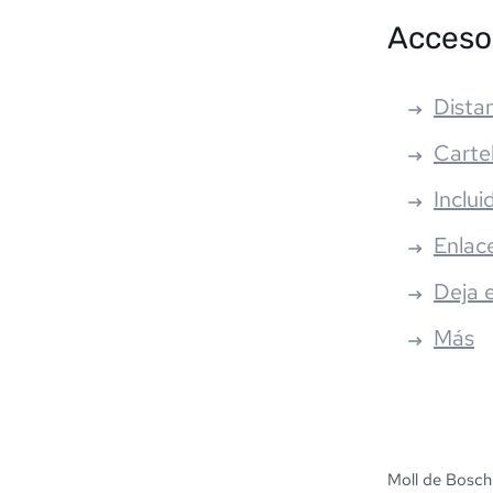
Acceso
Distan
Carte
Inclui
Enlac
Deja 
Más
Moll de Bosch