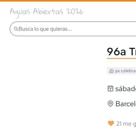
Aguas Abiertas 2026
Busca lo que quieras...
96a T
ya celebr
sábado
Barce
21
me g