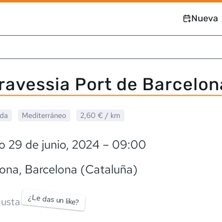
Nueva
ravessia Port de Barcelon
ada
Mediterráneo
2,60 €
/ km
 29 de junio, 2024
– 09:00
lona
, Barcelona (Cataluña)
¿Le das un like?
usta