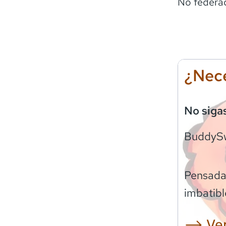
No federa
¿Nece
No siga
BuddyS
Pensadas
imbatibl
⟶ Ver