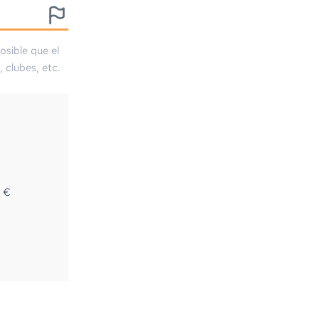
osible que el
, clubes, etc.
3
€