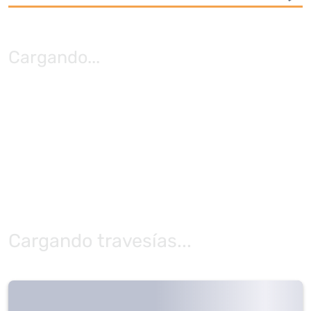
Cargando
...
Cargando travesías...