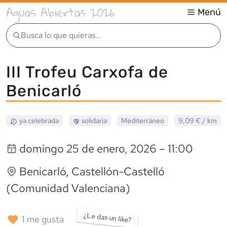
Aguas Abiertas 2026
Menú
Busca lo que quieras...
III Trofeu Carxofa de
Benicarló
ya celebrada
solidaria
Mediterráneo
9,09 €
/ km
domingo 25 de enero, 2026
– 11:00
Benicarló
, Castellón-Castelló
(Comunidad Valenciana)
¿Le das un like?
1
me gusta