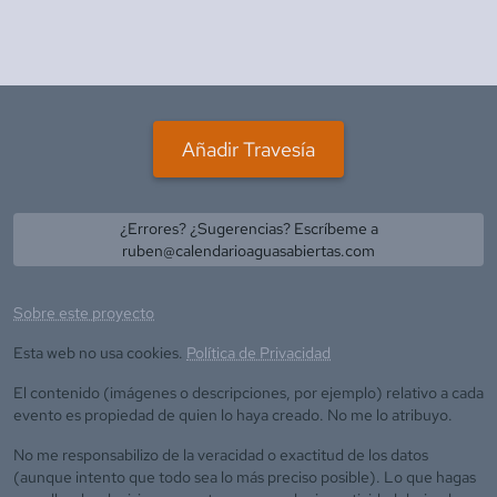
Añadir Travesía
¿Errores? ¿Sugerencias? Escríbeme a
ruben@calendarioaguasabiertas.com
Sobre este proyecto
Esta web no usa cookies.
Política de Privacidad
El contenido (imágenes o descripciones, por ejemplo) relativo a cada
evento es propiedad de quien lo haya creado. No me lo atribuyo.
No me responsabilizo de la veracidad o exactitud de los datos
(aunque intento que todo sea lo más preciso posible). Lo que hagas