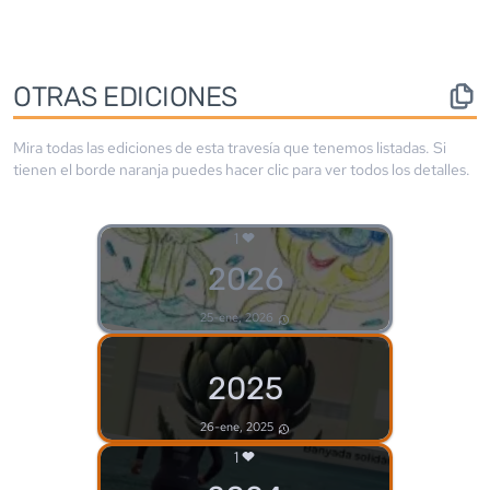
OTRAS EDICIONES
Mira todas las ediciones de esta travesía que tenemos listadas. Si
tienen el borde
naranja
puedes hacer clic para ver todos los detalles.
1
2026
25-ene, 2026
2025
26-ene, 2025
1