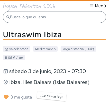
Aguas Abiertas 2026
Menú
Busca lo que quieras...
Ultraswim Ibiza
ya celebrada
Mediterráneo
larga distancia (+10k)
11,66 €
/ km
sábado 3 de junio, 2023
– 07:30
Ibiza
, Illes Balears (Islas Baleares)
¿Le das un like?
3
me gusta