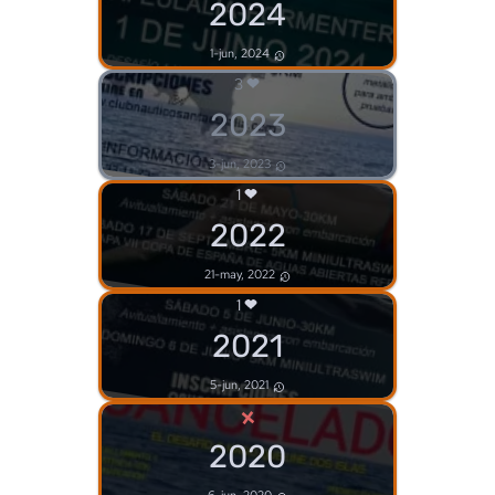
2024
1-jun, 2024
3
2023
3-jun, 2023
1
2022
21-may, 2022
1
2021
5-jun, 2021
×
2020