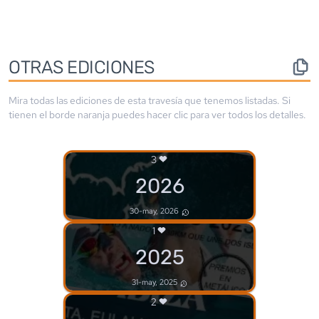
OTRAS EDICIONES
Mira todas las ediciones de esta travesía que tenemos listadas. Si
tienen el borde
naranja
puedes hacer clic para ver todos los detalles.
3
2026
30-may, 2026
1
2025
31-may, 2025
2