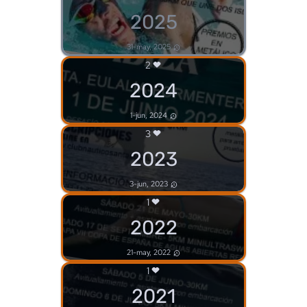
2025
31-may, 2025
2
2024
1-jun, 2024
3
2023
3-jun, 2023
1
2022
21-may, 2022
1
2021