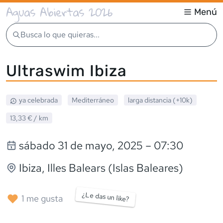
Aguas Abiertas 2026
Menú
Busca lo que quieras...
Ultraswim Ibiza
ya celebrada
Mediterráneo
larga distancia (+10k)
13,33 €
/ km
sábado 31 de mayo, 2025
– 07:30
Ibiza
, Illes Balears (Islas Baleares)
¿Le das un like?
1
me gusta