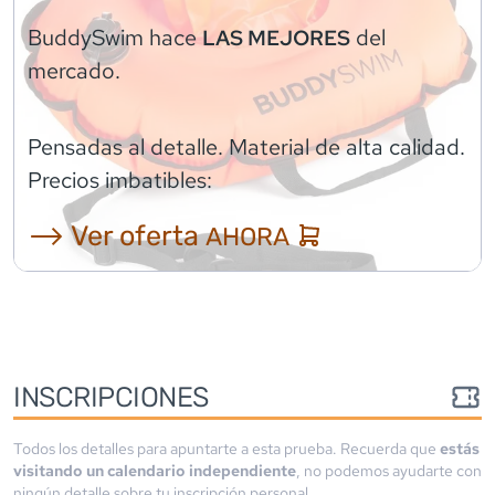
BuddySwim
hace
del
LAS MEJORES
mercado.
Pensadas al detalle. Material de alta calidad.
Precios imbatibles:
⟶ Ver oferta
AHORA
INSCRIPCIONES
Todos los detalles para apuntarte a esta prueba. Recuerda que
estás
visitando un calendario independiente
, no podemos ayudarte con
ningún detalle sobre tu inscripción personal.