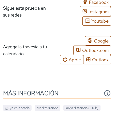
Facebook
Sigue esta prueba en
Instagram
sus redes
Youtube
Google
Agrega la travesía a tu
Outlook.com
calendario
Apple
Outlook
MÁS INFORMACIÓN
ya celebrada
Mediterráneo
larga distancia (+10k)