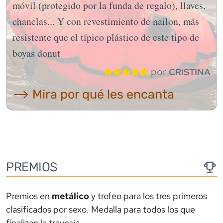
móvil (protegido por la funda de regalo), llaves,
chanclas... Y con revestimiento de nailon, más
resistente que el típico plástico de este tipo de
boyas donut
por
CRISTINA
⟶ Mira por qué les encanta
PREMIOS
Premios en
metálico
y trofeo para los tres primeros
clasificados por sexo. Medalla para todos los que
finalizan la travesía.