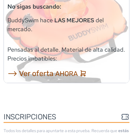
No sigas buscando:
BuddySwim
hace
del
LAS MEJORES
mercado.
Pensadas al detalle. Material de alta calidad.
Precios imbatibles:
⟶ Ver oferta
AHORA
INSCRIPCIONES
Todos los detalles para apuntarte a esta prueba. Recuerda que
estás