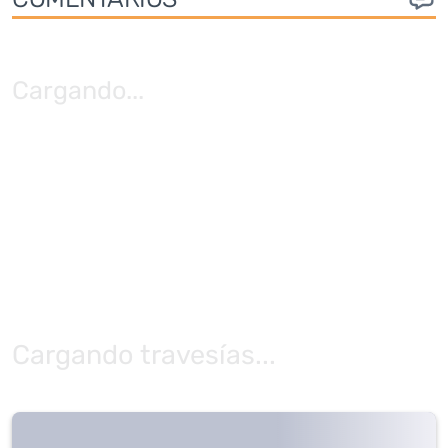
Cargando
...
Cargando travesías...