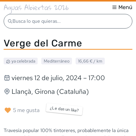
Aguas Abiertas 2026
Menú
Busca lo que quieras...
Verge del Carme
ya celebrada
Mediterráneo
16,66 €
/ km
viernes 12 de julio, 2024
– 17:00
Llançà
, Girona (Cataluña)
¿Le das un like?
5
me gusta
Travesía popular 100% tintoreres, probablemente la única