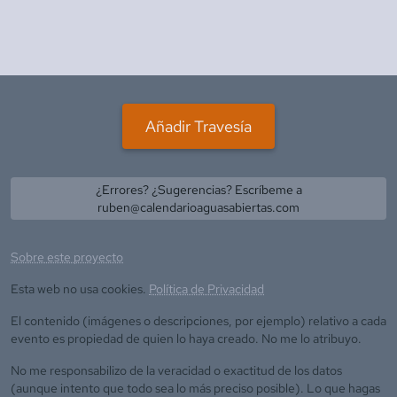
Añadir Travesía
¿Errores? ¿Sugerencias? Escríbeme a
ruben@calendarioaguasabiertas.com
Sobre este proyecto
Esta web no usa cookies.
Política de Privacidad
El contenido (imágenes o descripciones, por ejemplo) relativo a cada
evento es propiedad de quien lo haya creado. No me lo atribuyo.
No me responsabilizo de la veracidad o exactitud de los datos
(aunque intento que todo sea lo más preciso posible). Lo que hagas