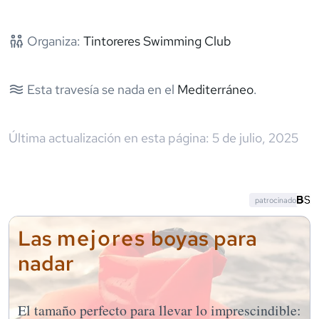
Organiza:
Tintoreres Swimming Club
Esta travesía se nada en el
Mediterráneo
.
Última actualización en esta página:
5 de julio, 2025
patrocinado
mejores
Las
boyas para
nadar
El tamaño perfecto para llevar lo imprescindible: