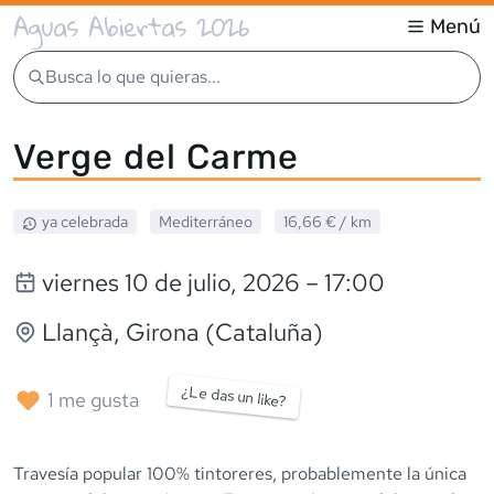
Aguas Abiertas 2026
Menú
Busca lo que quieras...
Verge del Carme
ya celebrada
Mediterráneo
16,66 €
/ km
viernes 10 de julio, 2026
– 17:00
Llançà
, Girona (Cataluña)
¿Le das un like?
1
me gusta
Travesía popular 100% tintoreres, probablemente la única