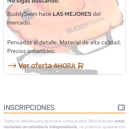
No sigas buscando:
BuddySwim
hace
del
LAS MEJORES
mercado.
Pensadas al detalle. Material de alta calidad.
Precios imbatibles:
⟶ Ver oferta
AHORA
INSCRIPCIONES
Todos los detalles para apuntarte a esta prueba. Recuerda que
estás
visitando un calendario independiente
, no podemos ayudarte con