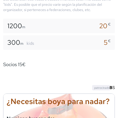
"kids". Es posible que el precio varíe según la planificación del
organizador, si perteneces a federaciones, clubes, etc.
1200
20
€
m
300
5
€
kids
m
Socios 15€
patrocinado
¿Necesitas boya para nadar?