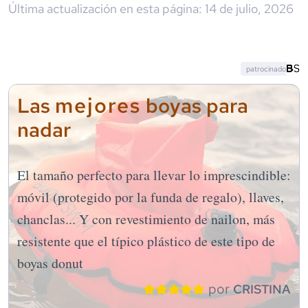
Última actualización en esta página:
14 de julio, 2026
patrocinado
mejores
Las
boyas para
nadar
El tamaño perfecto para llevar lo imprescindible:
móvil (protegido por la funda de regalo), llaves,
chanclas... Y con revestimiento de nailon, más
resistente que el típico plástico de este tipo de
boyas donut
por
CRISTINA