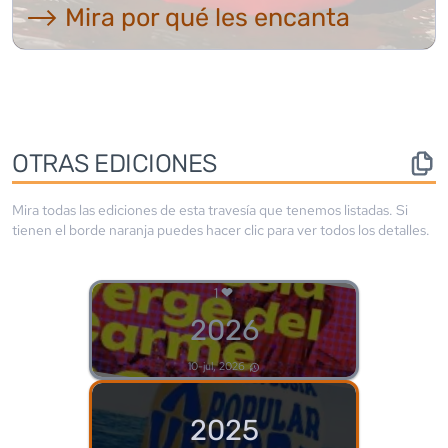
⟶ Mira por qué les encanta
OTRAS EDICIONES
Mira todas las ediciones de esta travesía que tenemos listadas. Si
tienen el borde
naranja
puedes hacer clic para ver todos los detalles.
1
2026
10-jul, 2026
2025