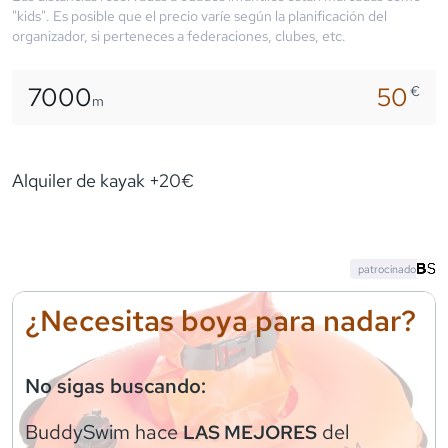
"kids". Es posible que el precio varíe según la planificación del
organizador, si perteneces a federaciones, clubes, etc.
7000
50
€
m
Alquiler de kayak +20€
patrocinado
¿Necesitas boya para nadar?
No sigas buscando:
BuddySwim
hace
del
LAS MEJORES