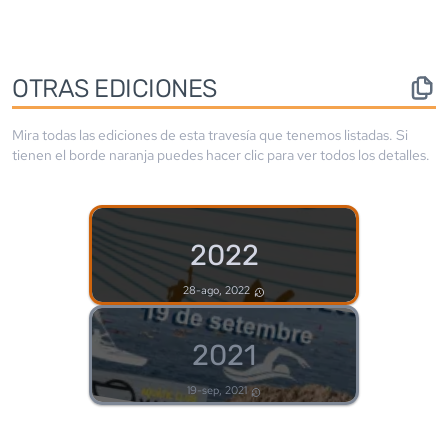
OTRAS EDICIONES
Mira todas las ediciones de esta travesía que tenemos listadas. Si
tienen el borde
naranja
puedes hacer clic para ver todos los detalles.
2022
28-ago, 2022
2021
19-sep, 2021