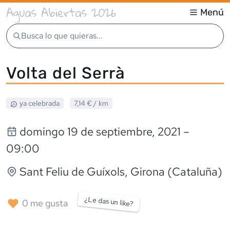
Aguas Abiertas 2026
Menú
Busca lo que quieras...
Volta del Serrà
ya celebrada
7,14 €
/ km
domingo 19 de septiembre, 2021
–
09:00
Sant Feliu de Guíxols
, Girona (Cataluña)
¿Le das un like?
0
me gusta