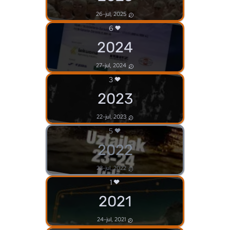
26-jul, 2025
6
2024
27-jul, 2024
3
2023
22-jul, 2023
5
2022
23-jul, 2022
1
2021
24-jul, 2021