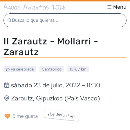
Aguas Abiertas 2026
Menú
Busca lo que quieras...
II Zarautz - Mollarri -
Zarautz
ya celebrada
Cantábrico
10 €
/ km
sábado 23 de julio, 2022
– 11:30
Zarautz
, Gipuzkoa (País Vasco)
¿Le das un like?
5
me gusta