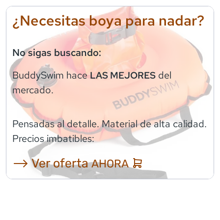
¿Necesitas boya para nadar?
No sigas buscando:
BuddySwim
hace
del
LAS MEJORES
mercado.
Pensadas al detalle. Material de alta calidad.
Precios imbatibles:
⟶ Ver oferta
AHORA