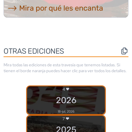
⟶ Mira por qué les encanta
OTRAS EDICIONES
Mira todas las ediciones de esta travesía que tenemos listadas. Si
tienen el borde
naranja
puedes hacer clic para ver todos los detalles.
4
2026
18-jul, 2026
7
2025