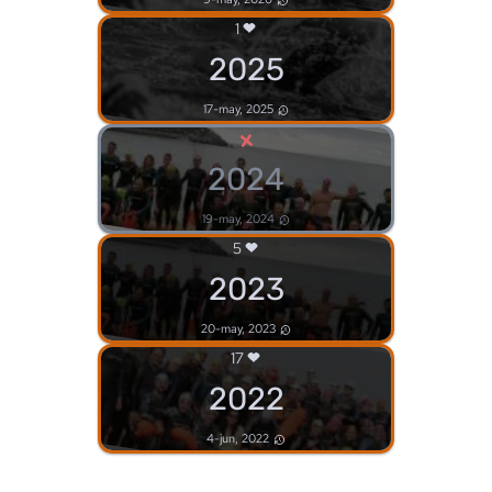
1
2025
17-may, 2025
×
2024
19-may, 2024
5
2023
20-may, 2023
17
2022
4-jun, 2022