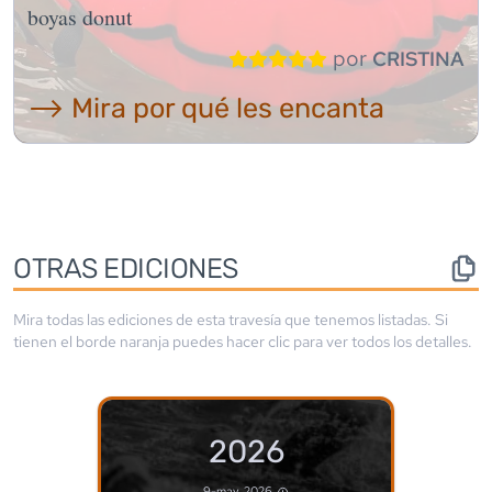
boyas donut
por
CRISTINA
⟶ Mira por qué les encanta
OTRAS EDICIONES
Mira todas las ediciones de esta travesía que tenemos listadas. Si
tienen el borde
naranja
puedes hacer clic para ver todos los detalles.
2026
9-may, 2026