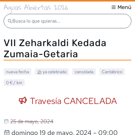
Aguas Abiertas 2026
Menú
Busca lo que quieras...
VII Zeharkaldi Kedada
Zumaia-Getaria
nueva fecha
ya celebrada
cancelada
Cantábrico
0 €
/ km
Travesía CANCELADA
25 de mayo, 2024
domingo 19 de mayo, 2024
– 09:00