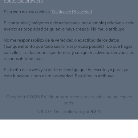
Sobre este proyecto
Esta web no usa cookies.
Política de Privacidad
El contenido (imágenes o descripciones, por ejemplo) relativo a cada
evento es propiedad de quien lo haya creado. No me lo atribuyo.
No me responsabilizo de la veracidad o exactitud de los datos
(aunque intento que todo sea lo más preciso posible). Lo que hagas
con ellos, las decisiones que tomes, y cualquier actividad derivada, es
responsabilidad tuya.
El diseño de la web y la parte del código que he escrito yo para que
esta funcione sí son de mi propiedad. Eso sí me lo atribuyo.
Copyright ©
2026
RV. Algunos derechos reservados, no me copies
porfa.
fv11.3.0 ·
Desarrollo web por
RV
🚀