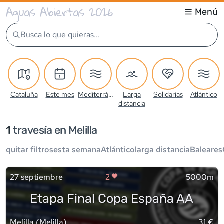
Aguas Abiertas 2026
Menú
Busca lo que quieras...
Cataluña
Este mes
Mediterráneo
Larga
Solidarias
Atlántico
distancia
1
travesía
en Melilla
quitar filtros
esta semana
Atlántico
larga distancia
Baleares
27 septiembre
2
5000m
Etapa Final Copa España AA
Melilla
(
Melilla
)
31 €