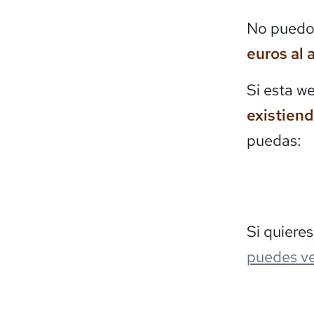
No puedo 
euros al 
Si esta w
existien
puedas:
Si quiere
puedes ve