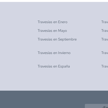
Travesías en
Enero
Tra
Travesías en
Mayo
Tra
Travesías en
Septiembre
Tra
Travesías en
Invierno
Tra
Travesías en
España
Tra
¿Er