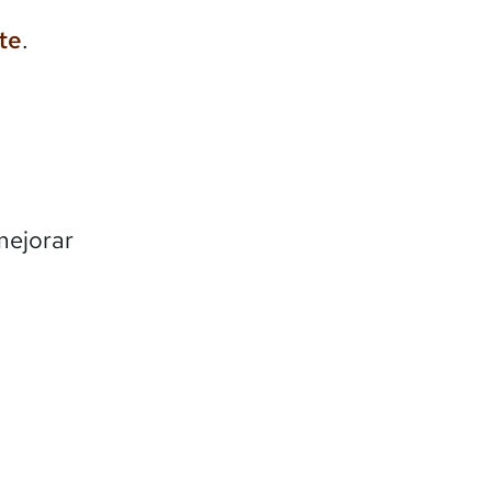
te
.
mejorar