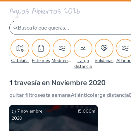
Aguas Abiertas 2026
Busca lo que quieras...
Cataluña
Este mes
Mediterráneo
Larga
Solidarias
Atlánti
distancia
1
travesía
en Noviembre 2020
quitar filtros
esta semana
Atlántico
larga distancia
7 noviembre,
15.000m
2020