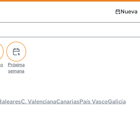
Nueva
co
Próxima
semana
Baleares
C. Valenciana
Canarias
País Vasco
Galicia