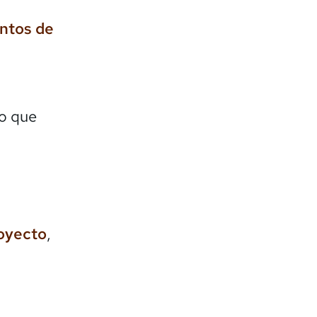
entos de
lo que
royecto
,