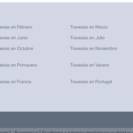
vesías en
Febrero
Travesías en
Marzo
vesías en
Junio
Travesías en
Julio
vesías en
Octubre
Travesías en
Noviembre
vesías en
Primavera
Travesías en
Verano
vesías en
Francia
Travesías en
Portugal
rores? ¿Sugerencias? Escríbeme a
ruben@calendarioaguasabiertas