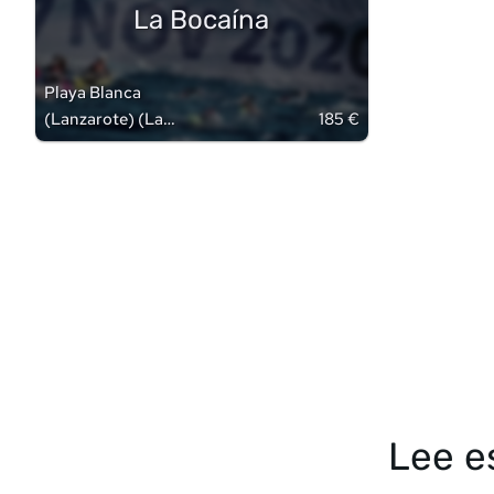
La Bocaína
Playa Blanca
(Lanzarote)
(
Las
185 €
Palmas
)
Lee e