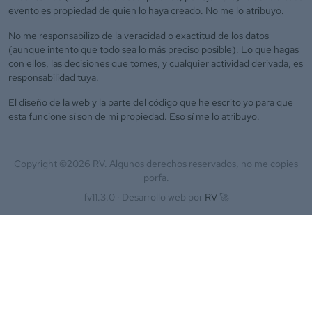
evento es propiedad de quien lo haya creado. No me lo atribuyo.
No me responsabilizo de la veracidad o exactitud de los datos
(aunque intento que todo sea lo más preciso posible). Lo que hagas
con ellos, las decisiones que tomes, y cualquier actividad derivada, es
responsabilidad tuya.
El diseño de la web y la parte del código que he escrito yo para que
esta funcione sí son de mi propiedad. Eso sí me lo atribuyo.
Copyright ©
2026
RV. Algunos derechos reservados, no me copies
porfa.
fv11.3.0 ·
Desarrollo web por
RV
🚀