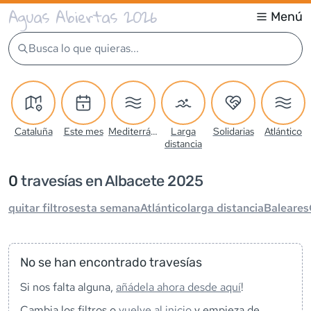
Aguas Abiertas 2026
Menú
Busca lo que quieras...
Cataluña
Este mes
Mediterráneo
Larga
Solidarias
Atlántico
distancia
0
travesía
s
en Albacete 2025
quitar filtros
esta semana
Atlántico
larga distancia
Baleares
No se han encontrado travesías
Si nos falta alguna,
añádela ahora desde aquí
!
Cambia los filtros o
vuelve al inicio
y empieza de